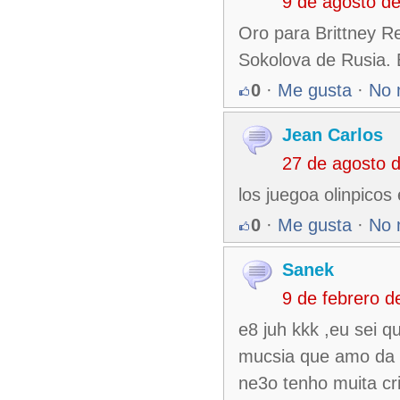
9 de agosto d
Oro para Brittney R
Sokolova de Rusia.
0
·
Me gusta
·
No 
Jean Carlos
27 de agosto 
los juegoa olinpicos 
0
·
Me gusta
·
No 
Sanek
9 de febrero 
e8 juh kkk ,eu sei 
mucsia que amo da 
ne3o tenho muita cr