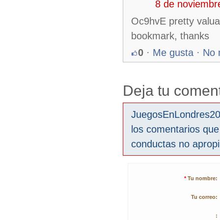
8 de noviembr
Oc9hvE pretty valuabl
bookmark, thanks
0
·
Me gusta
·
No 
Deja tu coment
JuegosEnLondres2012
los comentarios que
conductas no aprop
*
Tu nombre:
Tu correo:
: