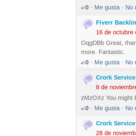
0
·
Me gusta
·
No 
Fiverr Backli
16 de octubre
OqgDBb Great, thanks
more. Fantastic.
0
·
Me gusta
·
No 
Crork Service
8 de noviembr
zMzOXz You might be
0
·
Me gusta
·
No 
Crork Service
28 de noviemb