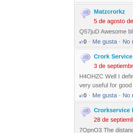
Matzcrorkz
5 de agosto d
Q57juD Awesome blog
0
·
Me gusta
·
No 
Crork Service
3 de septiemb
H4OHZC Well I defini
very useful for good
0
·
Me gusta
·
No 
Crorkservice 
28 de septiem
7OpnO3 The distanc