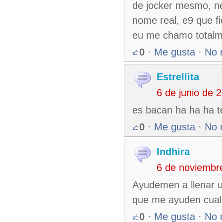
de jocker mesmo, n
nome real, e9 que 
eu me chamo totalme
0
·
Me gusta
·
No 
Estrellita
6 de junio de 
es bacan ha ha ha 
0
·
Me gusta
·
No 
Indhira
6 de noviembr
Ayudemen a llenar u
que me ayuden cual 
0
·
Me gusta
·
No 