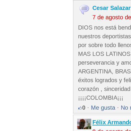
Cesar Salazar
7 de agosto d
DIOS nos está bend
nuestros deportista
por sobre todo ll
MAS LOS LATINOS 
perseverancia y 
ARGENTINA, BRASI
éxitos logrados y fe
corazón , sinceridad 
¡¡¡¡COLOMBIA¡¡¡
0
·
Me gusta
·
No 
Félix Armando