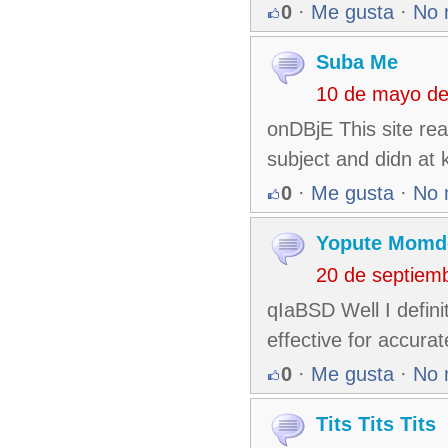
0
·
Me gusta
·
No 
Suba Me
10 de mayo de
onDBjE This site rea
subject and didn at
0
·
Me gusta
·
No 
Yopute Momd
20 de septiem
qIaBSD Well I definit
effective for accurat
0
·
Me gusta
·
No 
Tits Tits Tits