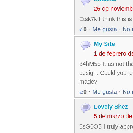
26 de noviemb
Etsk7k I think this i
0
·
Me gusta
·
No 
My Site
1 de febrero 
84hM5o It as not that
design. Could you le
made?
0
·
Me gusta
·
No 
Lovely Shez
5 de marzo de
6sG0O5 I truly appre