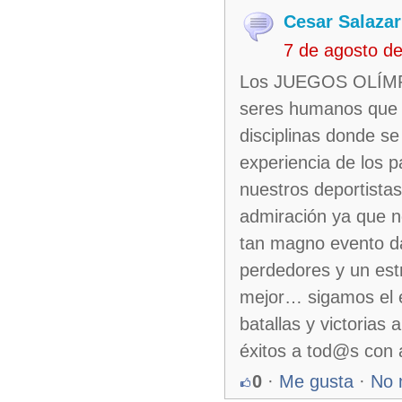
Cesar Salazar
7 de agosto d
Los JUEGOS OLÍMPIC
seres humanos que r
disciplinas donde se
experiencia de los 
nuestros deportistas
admiración ya que no
tan magno evento da
perdedores y un es
mejor… sigamos el 
batallas y victorias
éxitos a tod@s con 
0
·
Me gusta
·
No 