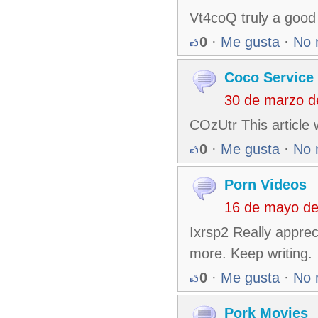
Vt4coQ truly a good p
0
·
Me gusta
·
No 
Coco Service
30 de marzo d
COzUtr This article w
0
·
Me gusta
·
No 
Porn Videos
16 de mayo de
Ixrsp2 Really appreci
more. Keep writing.
0
·
Me gusta
·
No 
Pork Movies