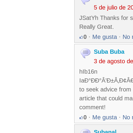
5 de julio de 
JSatYh Thanks for sh
Really Great.
0
·
Me gusta
·
No 
Suba Buba
3 de agosto d
hIb16n
IaÐ°ÐÐ°Â’Ð±Â‚Ð¢
to seek advice from 
article that could ma
comment!
0
·
Me gusta
·
No 
Subanal