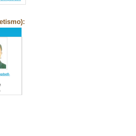
etismo):
pbell-
M
o