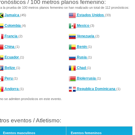
ronósticos / 100 metros planos femenino:
a la prueba de 100 metros planos femenino se han realizado un total de 112 pronósticos:
Jamaica
Estados Unidos
(45)
(33)
Colombia
Mexico
(4)
(3)
Francia
Venezuela
(2)
(2)
China
Benin
(1)
(1)
Ecuador
Rusia
(1)
(1)
Belize
Chad
(1)
(1)
Peru
Biolerrusia
(1)
(1)
Andorra
Republica Dominicana
(1)
(1)
no se admiten pronósticos en este evento.
tros eventos / Atletismo:
Eventos masculinos
Eventos femeninos