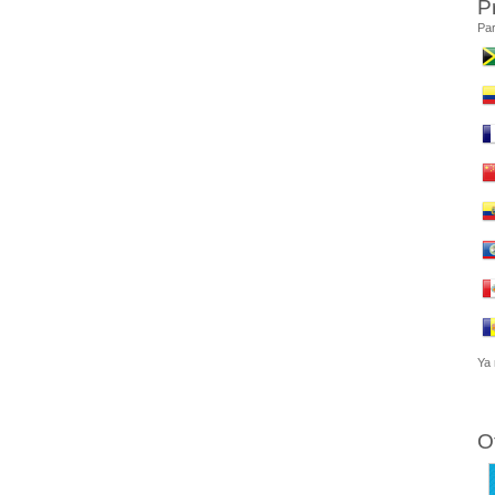
P
Par
Ya 
O