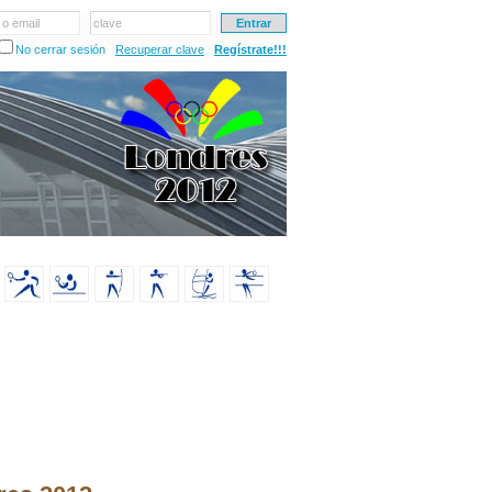
 o email
clave
No cerrar sesión
Recuperar clave
Regístrate!!!