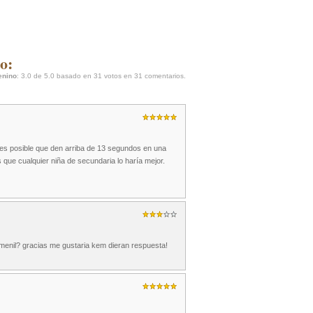
o:
enino
:
3.0
de
5.0
basado en
31
votos en
31
comentarios.
 es posible que den arriba de 13 segundos en una
 que cualquier niña de secundaria lo haría mejor.
emenil? gracias me gustaria kem dieran respuesta!