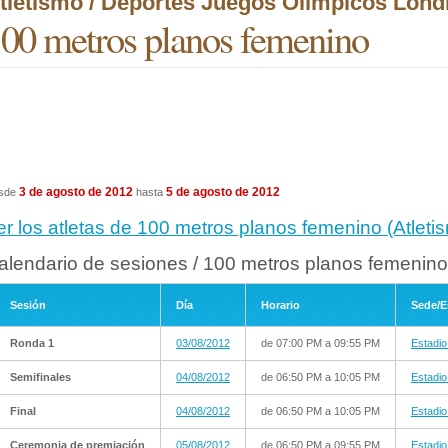
tletismo / Deportes Juegos Olímpicos Lond
00 metros planos femenino
3 de agosto de 2012
5 de agosto de 2012
sde
hasta
er los atletas de 100 metros planos femenino (Atlet
alendario de sesiones / 100 metros planos femenino
Sesión
Día
Horario
Sede/E
Ronda 1
03/08/2012
de 07:00 PM a 09:55 PM
Estadio
Semifinales
04/08/2012
de 06:50 PM a 10:05 PM
Estadio
Final
04/08/2012
de 06:50 PM a 10:05 PM
Estadio
Ceremonia de premiación
05/08/2012
de 06:50 PM a 09:55 PM
Estadio