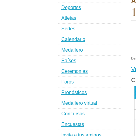
A
1
Deportes
Atletas
Sedes
Calendario
Medallero
De
Países
V
Ceremonias
C
Foros
Pronósticos
Medallero virtual
Concursos
Encuestas
Invita a tus amigos