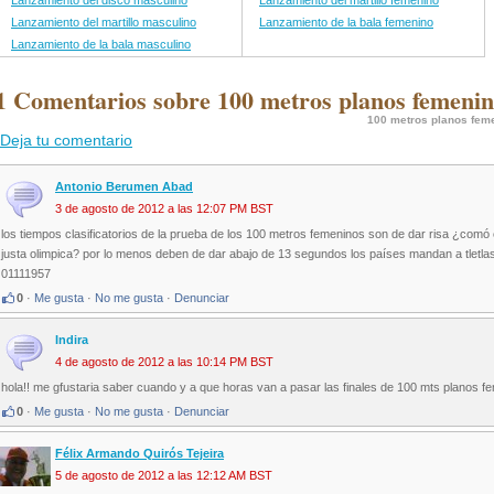
Lanzamiento del disco masculino
Lanzamiento del martillo femenino
Lanzamiento del martillo masculino
Lanzamiento de la bala femenino
Lanzamiento de la bala masculino
1 Comentarios sobre 100 metros planos femenin
100 metros planos fem
Deja tu comentario
Antonio Berumen Abad
3 de agosto de 2012 a las 12:07 PM BST
los tiempos clasificatorios de la prueba de los 100 metros femeninos son de dar risa ¿comó
justa olimpica? por lo menos deben de dar abajo de 13 segundos los países mandan a tletlas
01111957
0
·
Me gusta
·
No me gusta
·
Denunciar
Indira
4 de agosto de 2012 a las 10:14 PM BST
hola!! me gfustaria saber cuando y a que horas van a pasar las finales de 100 mts planos f
0
·
Me gusta
·
No me gusta
·
Denunciar
Félix Armando Quirós Tejeira
5 de agosto de 2012 a las 12:12 AM BST