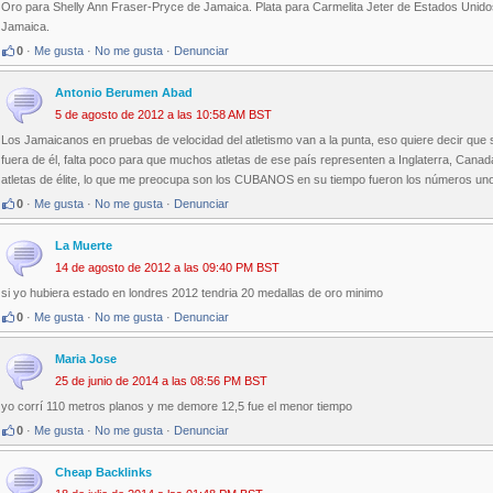
Oro para Shelly Ann Fraser-Pryce de Jamaica. Plata para Carmelita Jeter de Estados Unid
Jamaica.
0
·
Me gusta
·
No me gusta
·
Denunciar
Antonio Berumen Abad
5 de agosto de 2012 a las 10:58 AM BST
Los Jamaicanos en pruebas de velocidad del atletismo van a la punta, eso quiere decir que s
fuera de él, falta poco para que muchos atletas de ese país representen a Inglaterra, Cana
atletas de élite, lo que me preocupa son los CUBANOS en su tiempo fueron los números uno
0
·
Me gusta
·
No me gusta
·
Denunciar
La Muerte
14 de agosto de 2012 a las 09:40 PM BST
si yo hubiera estado en londres 2012 tendria 20 medallas de oro minimo
0
·
Me gusta
·
No me gusta
·
Denunciar
Maria Jose
25 de junio de 2014 a las 08:56 PM BST
yo corrí 110 metros planos y me demore 12,5 fue el menor tiempo
0
·
Me gusta
·
No me gusta
·
Denunciar
Cheap Backlinks