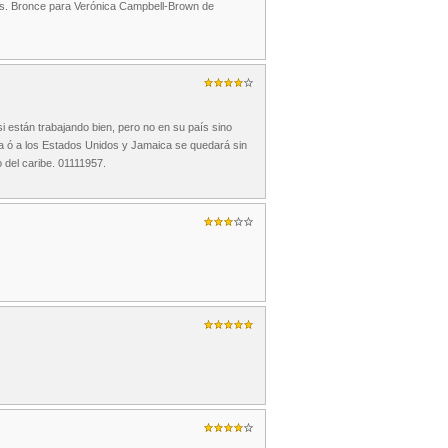
os. Bronce para Verónica Campbell-Brown de
i están trabajando bien, pero no en su país sino
da ó a los Estados Unidos y Jamaica se quedará sin
 del caribe. 01111957.