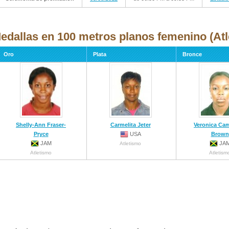
edallas en 100 metros planos femenino (Atl
Oro
Plata
Bronce
Shelly-Ann Fraser-
Carmelita Jeter
Veronica Cam
Pryce
USA
Brown
JAM
JA
Atletismo
Atletismo
Atletism