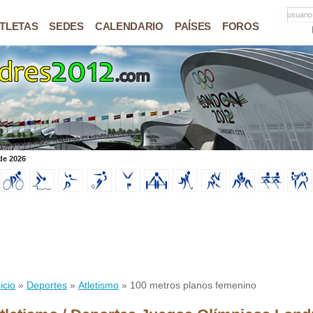
usuario
TLETAS
SEDES
CALENDARIO
PAÍSES
FOROS
de 2026
icio
»
Deportes
»
Atletismo
» 100 metros planos femenino