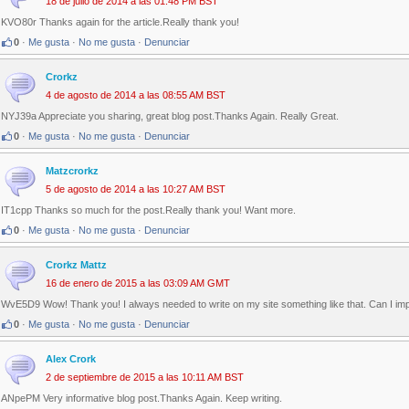
18 de julio de 2014 a las 01:48 PM BST
KVO80r Thanks again for the article.Really thank you!
0
·
Me gusta
·
No me gusta
·
Denunciar
Crorkz
4 de agosto de 2014 a las 08:55 AM BST
NYJ39a Appreciate you sharing, great blog post.Thanks Again. Really Great.
0
·
Me gusta
·
No me gusta
·
Denunciar
Matzcrorkz
5 de agosto de 2014 a las 10:27 AM BST
IT1cpp Thanks so much for the post.Really thank you! Want more.
0
·
Me gusta
·
No me gusta
·
Denunciar
Crorkz Mattz
16 de enero de 2015 a las 03:09 AM GMT
WvE5D9 Wow! Thank you! I always needed to write on my site something like that. Can I impl
0
·
Me gusta
·
No me gusta
·
Denunciar
Alex Crork
2 de septiembre de 2015 a las 10:11 AM BST
ANpePM Very informative blog post.Thanks Again. Keep writing.