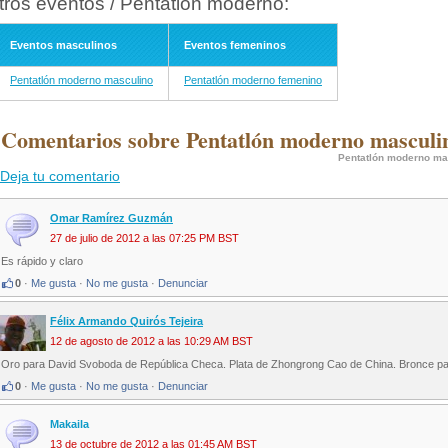
tros eventos / Pentatlón moderno:
Eventos masculinos
Eventos femeninos
Pentatlón moderno masculino
Pentatlón moderno femenino
 Comentarios sobre Pentatlón moderno masculi
Pentatlón moderno ma
Deja tu comentario
Omar Ramírez Guzmán
27 de julio de 2012 a las 07:25 PM BST
Es rápido y claro
0
·
Me gusta
·
No me gusta
·
Denunciar
Félix Armando Quirós Tejeira
12 de agosto de 2012 a las 10:29 AM BST
Oro para David Svoboda de República Checa. Plata de Zhongrong Cao de China. Bronce p
0
·
Me gusta
·
No me gusta
·
Denunciar
Makaila
13 de octubre de 2012 a las 01:45 AM BST