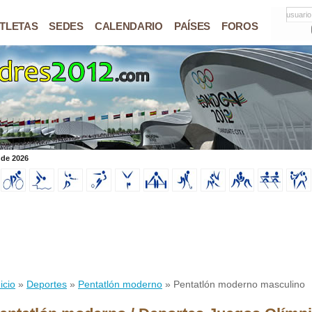
usuario
TLETAS
SEDES
CALENDARIO
PAÍSES
FOROS
 de 2026
icio
»
Deportes
»
Pentatlón moderno
» Pentatlón moderno masculino