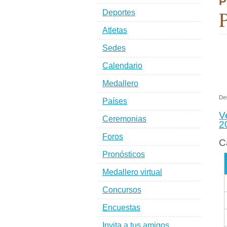
P
P
Deportes
Atletas
Sedes
Calendario
Medallero
De
Países
V
Ceremonias
2
Foros
C
Pronósticos
Medallero virtual
Concursos
Encuestas
Invita a tus amigos