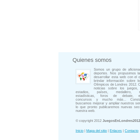
Quienes somos
Somos un grupo de aficiona
deportes. Nos propusimos la
desarrollar esta web con el o
brindar información sobre l
Olímpicos de Londres 2012. 
noticias sobre los juegos, 
estadios, países, medallero, rep
estadísticas, foros de debate, en
concursos y mucho más... Consta
buscamos mejorar y ampliar nuestros ser
lo que pronto publicaremos nuevas sec
nuestra web.
© copyright 2012
JuegosEnLondres201
Inicio
|
Mapa del sitio
|
Enlaces
|
Contacto