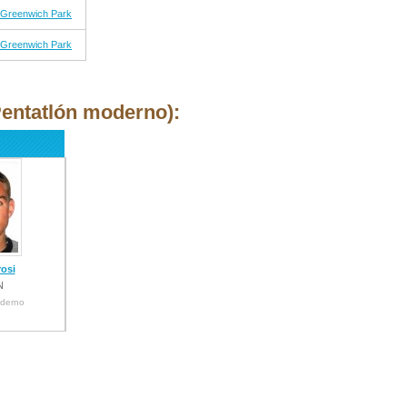
 Greenwich Park
 Greenwich Park
entatlón moderno):
osi
N
oderno