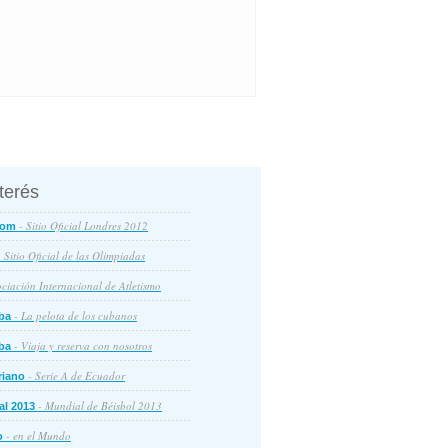
nterés
- Sitio Oficial Londres 2012
com
 Sitio Oficial de las Olimpiadas
ciación Internacional de Atletismo
- La pelota de los cubanos
ba
- Viaja y reserva con nosotros
ba
- Serie A de Ecuador
riano
- Mundial de Béisbol 2013
al 2013
- en el Mundo
o