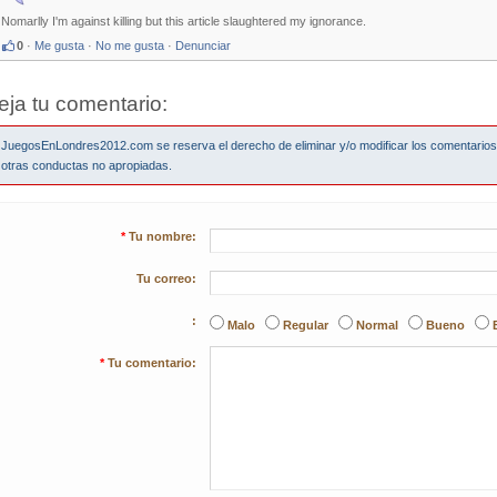
Nomarlly I'm against killing but this article slaughtered my ignorance.
0
·
Me gusta
·
No me gusta
·
Denunciar
eja tu comentario:
JuegosEnLondres2012.com se reserva el derecho de eliminar y/o modificar los comentario
otras conductas no apropiadas.
*
Tu nombre:
Tu correo:
:
Malo
Regular
Normal
Bueno
*
Tu comentario: