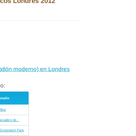
icos Londres 2012
tatlón moderno) en Londres
o:
stadio
 Box
acuático de...
 Greenwich Park