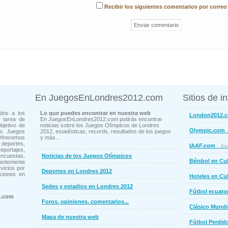
Recibir los siguientes comentarios por correo
En JuegosEnLondres2012.com
Sitios de i
dos a los
Lo que puedes encontrar en nuestra web
London2012.
 tarea de
En JuegosEnLondres2012.com podrás encontrar
bjetivo de
noticias sobre los Juegos Olímpicos de Londres
-
Olympic.com
os Juegos
2012, estadísticas, records, resultados de los juegos
Ofrecemos
y más...
deportes,
- Aso
IAAF.com
ortajes,
cuestas,
Noticias de los Juegos Olímpicos
Béisbol en Cu
ntemente
vicios por
Deportes en Londres 2012
ciones en
Hoteles en Cu
Sedes y estadios en Londres 2012
Fútbol ecuato
2.com
Foros, opiniones, comentarios...
Clásico Mundi
Mapa de nuestra web
Fútbol Perdid