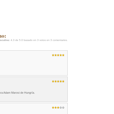
no:
sculino
:
4.3
de
5.0
basado en
3
votos en
3
comentarios.
ara Adam Marosi de Hungría.