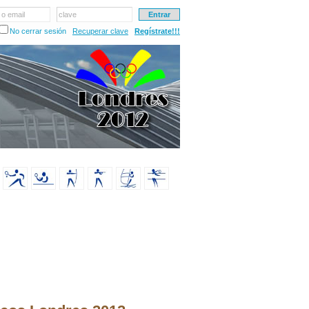
 o email
clave
No cerrar sesión
Recuperar clave
Regístrate!!!