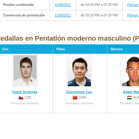
Prueba combinada
11/08/2012
de 03:10 PM a 07:25 PM
Parque
Ceremonia de premiación
11/08/2012
de 03:10 PM a 07:25 PM
Parque
edallas en Pentatlón moderno masculino (P
Oro
Plata
Bronce
David Svoboda
Zhongrong Cao
Adam Mar
CZE
CHN
HU
Pentatlón moderno
Pentatlón moderno
Pentatlón m