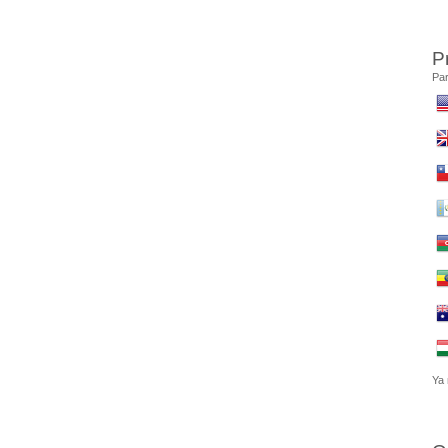
P
Par
Ya 