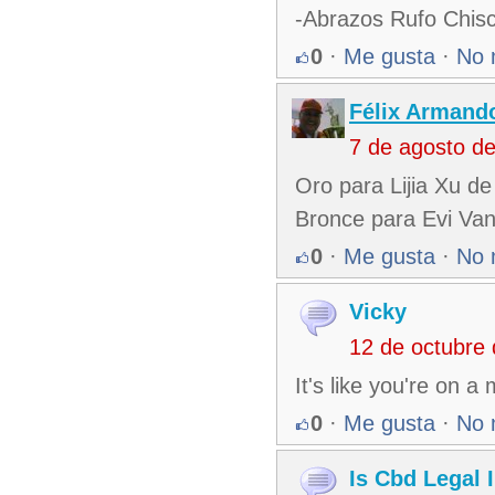
-Abrazos Rufo Chis
0
·
Me gusta
·
No 
Félix Armando
7 de agosto d
Oro para Lijia Xu d
Bronce para Evi Van
0
·
Me gusta
·
No 
Vicky
12 de octubre
It's like you're on 
0
·
Me gusta
·
No 
Is Cbd Legal 