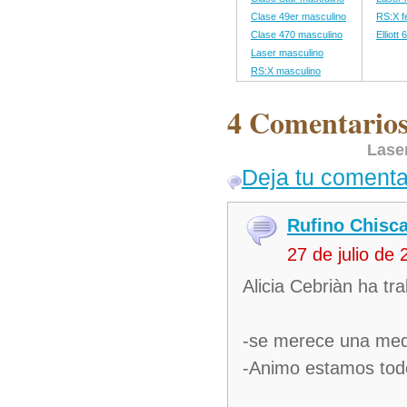
Clase 49er masculino
RS:X f
Clase 470 masculino
Elliott
Laser masculino
RS:X masculino
4 Comentarios
Lase
Deja tu comenta
Rufino Chisc
27 de julio de
Alicia Cebriàn ha tr
-se merece una med
-Animo estamos todo