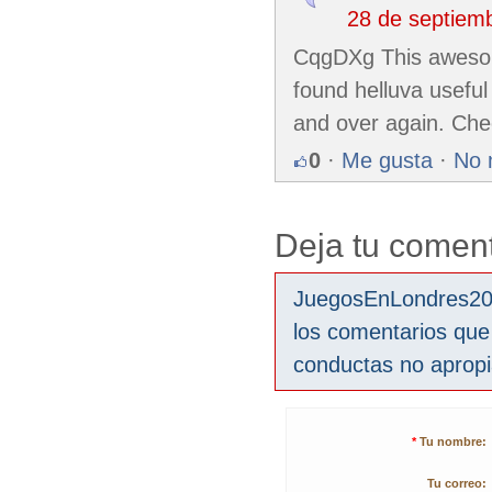
28 de septiem
CqgDXg This awesome
found helluva useful
and over again. Che
0
·
Me gusta
·
No 
Deja tu coment
JuegosEnLondres2012
los comentarios que
conductas no aprop
*
Tu nombre:
Tu correo: