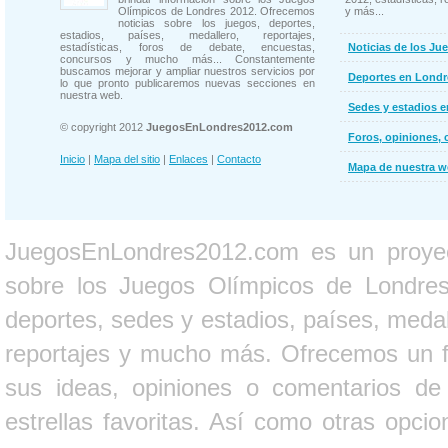
Olímpicos de Londres 2012. Ofrecemos
y más...
noticias sobre los juegos, deportes,
estadios, países, medallero, reportajes,
estadísticas, foros de debate, encuestas,
Noticias de los Ju
concursos y mucho más... Constantemente
buscamos mejorar y ampliar nuestros servicios por
Deportes en Londr
lo que pronto publicaremos nuevas secciones en
nuestra web.
Sedes y estadios 
© copyright 2012
JuegosEnLondres2012.com
Foros, opiniones, 
Inicio
|
Mapa del sitio
|
Enlaces
|
Contacto
Mapa de nuestra 
JuegosEnLondres2012.com es un proyect
sobre los Juegos Olímpicos de Londres 
deportes, sedes y estadios, países, medall
reportajes y mucho más. Ofrecemos un fo
sus ideas, opiniones o comentarios d
estrellas favoritas. Así como otras opci