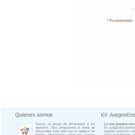
:
*
Tu comentario:
Quienes somos
En JuegosEn
Somos un grupo de aficionados a los
Lo que puedes enco
deportes. Nos propusimos la tarea de
En JuegosEnLondres
desarrollar esta web con el objetivo de
noticias sobre los J
brindar información sobre los Juegos
2012, estadísticas, r