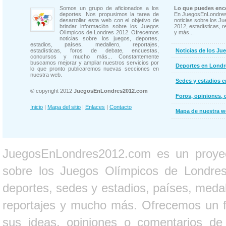
Somos un grupo de aficionados a los
Lo que puedes enco
deportes. Nos propusimos la tarea de
En JuegosEnLondres
desarrollar esta web con el objetivo de
noticias sobre los J
brindar información sobre los Juegos
2012, estadísticas, r
Olímpicos de Londres 2012. Ofrecemos
y más...
noticias sobre los juegos, deportes,
estadios, países, medallero, reportajes,
estadísticas, foros de debate, encuestas,
Noticias de los Ju
concursos y mucho más... Constantemente
buscamos mejorar y ampliar nuestros servicios por
Deportes en Londr
lo que pronto publicaremos nuevas secciones en
nuestra web.
Sedes y estadios 
© copyright 2012
JuegosEnLondres2012.com
Foros, opiniones, 
Inicio
|
Mapa del sitio
|
Enlaces
|
Contacto
Mapa de nuestra 
JuegosEnLondres2012.com es un proyect
sobre los Juegos Olímpicos de Londres 
deportes, sedes y estadios, países, medall
reportajes y mucho más. Ofrecemos un fo
sus ideas, opiniones o comentarios d