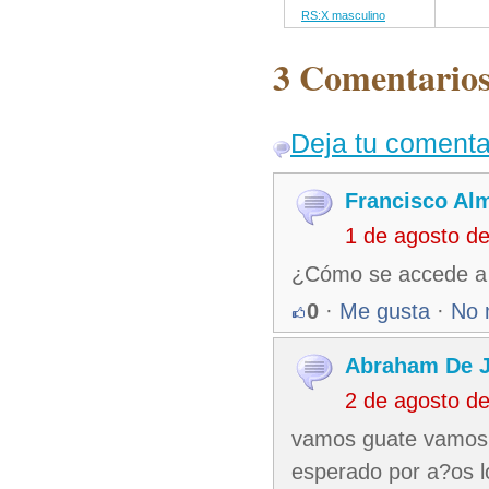
RS:X masculino
3 Comentarios
Deja tu comenta
Francisco Al
1 de agosto d
¿Cómo se accede a l
0
·
Me gusta
·
No 
Abraham De J
2 de agosto d
vamos guate vamos 
esperado por a?os l