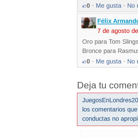
0
·
Me gusta
·
No 
Félix Armando
7 de agosto d
Oro para Tom Slings
Bronce para Rasmus
0
·
Me gusta
·
No 
Deja tu coment
JuegosEnLondres2012
los comentarios que
conductas no aprop