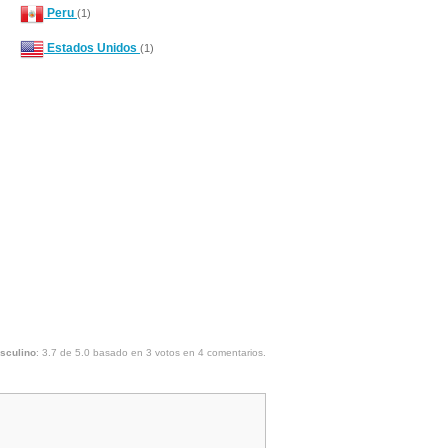
Peru
(1)
Estados Unidos
(1)
asculino
:
3.7
de
5.0
basado en
3
votos en
4
comentarios.