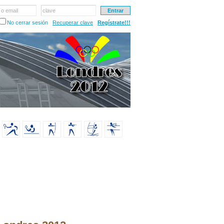
 o email
clave
No cerrar sesión
Recuperar clave
Regístrate!!!