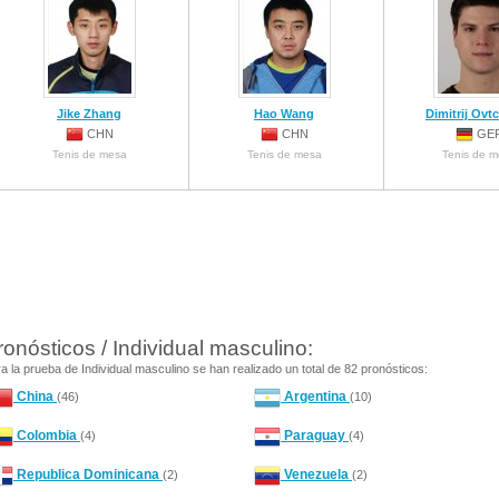
Jike Zhang
Hao Wang
Dimitrij Ovt
CHN
CHN
GE
Tenis de mesa
Tenis de mesa
Tenis de 
ronósticos / Individual masculino:
a la prueba de Individual masculino se han realizado un total de 82 pronósticos:
China
Argentina
(46)
(10)
Colombia
Paraguay
(4)
(4)
Republica Dominicana
Venezuela
(2)
(2)