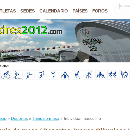
usuario
TLETAS
SEDES
CALENDARIO
PAÍSES
FOROS
e 2026
icio
»
Deportes
»
Tenis de mesa
» Individual masculino