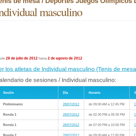
enis de mesa / Deportes Juegos Olímpicos 
ndividual masculino
28 de julio de 2012
2 de agosto de 2012
sde
hasta
er los atletas de Individual masculino (Tenis de me
alendario de sesiones / Individual masculino:
Sesión
Día
Horario
S
Preliminares
28/07/2012
de 09:00 AM a 12:45 PM
C
Ronda 1
28/07/2012
de 02:30 PM a 05:30 PM
C
Ronda 1
28/07/2012
de 07:00 PM a 10:00 PM
C
Ronda 2
29/07/2012
de 09:00 AM a 12:00 PM
C