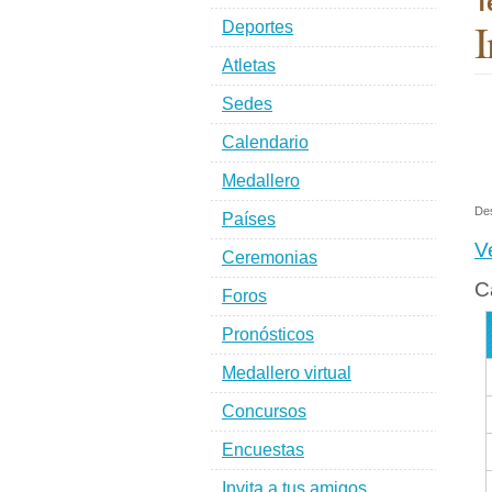
T
I
Deportes
Atletas
Sedes
Calendario
Medallero
De
Países
V
Ceremonias
C
Foros
Pronósticos
Medallero virtual
Concursos
Encuestas
Invita a tus amigos