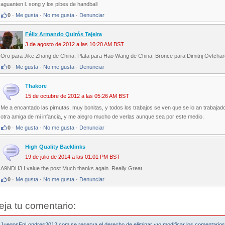
aguanten l. song y los pibes de handball
0
·
Me gusta
·
No me gusta
·
Denunciar
Félix Armando Quirós Tejeira
3 de agosto de 2012 a las 10:20 AM BST
Oro para Jike Zhang de China. Plata para Hao Wang de China. Bronce para Dimitrij Ovtchar
0
·
Me gusta
·
No me gusta
·
Denunciar
Thakore
15 de octubre de 2012 a las 05:26 AM BST
Me a encantado las pirnutas, muy bonitas, y todos los trabajos se ven que se lo an trabajad
otra amiga de mi infancia, y me alegro mucho de verlas aunque sea por este medio.
0
·
Me gusta
·
No me gusta
·
Denunciar
High Quality Backlinks
19 de julio de 2014 a las 01:01 PM BST
A9NDH3 I value the post.Much thanks again. Really Great.
0
·
Me gusta
·
No me gusta
·
Denunciar
eja tu comentario:
JuegosEnLondres2012.com se reserva el derecho de eliminar y/o modificar los comentario