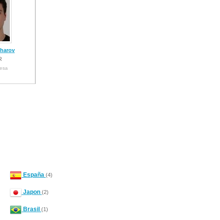
charov
R
mesa
España
(4)
Japon
(2)
Brasil
(1)