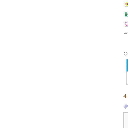
Ya 
O
4