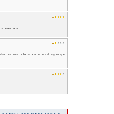
ov de Alemania.
o bien, en cuanto a las fotos e reconocido alguna que
s que contengan un lenguaje inadecuado, spam u