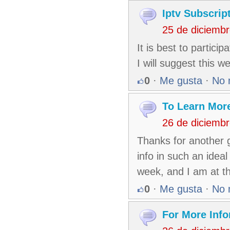
Iptv Subscrip
25 de diciemb
It is best to partici
I will suggest this we
0
·
Me gusta
·
No 
To Learn Mor
26 de diciemb
Thanks for another g
info in such an idea
week, and I am at th
0
·
Me gusta
·
No 
For More Info