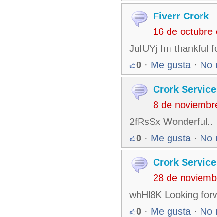
Fiverr Crork
16 de octubre
JuIUYj Im thankful f
0
·
Me gusta
·
No 
Crork Service
8 de noviembr
2fRsSx Wonderful.. 
0
·
Me gusta
·
No 
Crork Service
28 de noviemb
whHl8K Looking forwa
0
·
Me gusta
·
No 