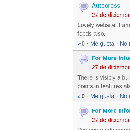
Autocross
27 de diciemb
Lovely website! I am
feeds also.
0
·
Me gusta
·
No 
For More Info
27 de diciemb
There is visibly a b
points in features al
0
·
Me gusta
·
No 
For More Info
27 de diciemb
You ave made some re