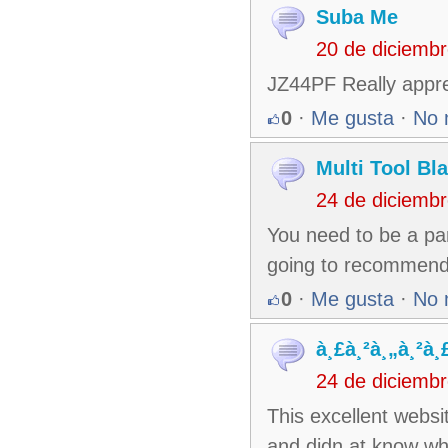
Suba Me
20 de diciemb
JZ44PF Really apprec
0
·
Me gusta
·
No 
Multi Tool Bl
24 de diciemb
You need to be a par
going to recommend 
0
·
Me gusta
·
No 
à¸£à¸²à¸„à¸²à¸
24 de diciemb
This excellent websit
and didn at know wh