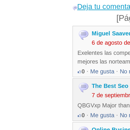
Deja tu comenta
[Pá
Miguel Saave
6 de agosto d
Exelentes las compe
mejores las norteam
0
·
Me gusta
·
No 
The Best Seo 
7 de septiemb
QBGVxp Major thank
0
·
Me gusta
·
No 
Online Busin