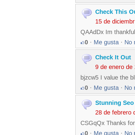
Check This O
15 de diciemb
QAAdDx Im thankful 
0
·
Me gusta
·
No 
Check It Out
9 de enero de
bjzcw5 I value the b
0
·
Me gusta
·
No 
Stunning Seo
28 de febrero
CSGqQx Thanks for t
0
·
Me gusta
·
No 