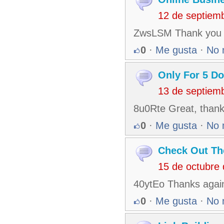
12 de septiem
ZwsLSM Thank you fo
0
·
Me gusta
·
No 
Only For 5 Do
13 de septiem
8u0Rte Great, thanks
0
·
Me gusta
·
No 
Check Out Th
15 de octubre
40ytEo Thanks again 
0
·
Me gusta
·
No 