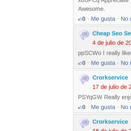
Awesome.
0
·
Me gusta
·
No 
Cheap Seo Se
4 de julio de 
ppSCWo I really liked
0
·
Me gusta
·
No 
Crorkservice
17 de julio de
PSYqGW Really enjo
0
·
Me gusta
·
No 
Crorkservice
18 de julio de