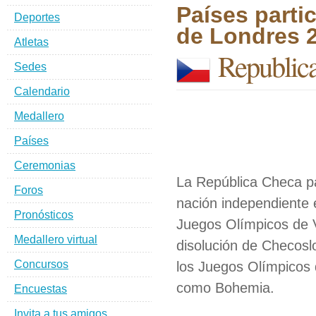
Países parti
Deportes
de Londres 
Atletas
Republic
Sedes
Calendario
Medallero
Países
Ceremonias
La República Checa pa
Foros
nación independiente 
Pronósticos
Juegos Olímpicos de V
Medallero virtual
disolución de Checosl
Concursos
los Juegos Olímpicos
como Bohemia.
Encuestas
Invita a tus amigos