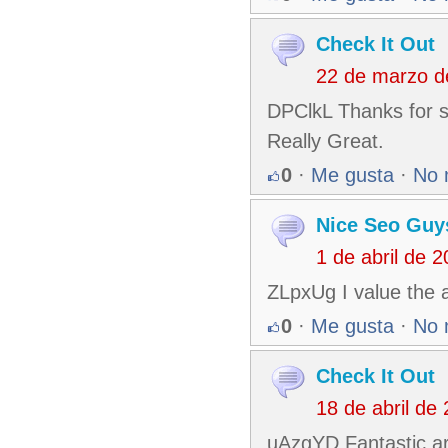
Check It Out
22 de marzo d
DPClkL Thanks for sh
Really Great.
0
·
Me gusta
·
No 
Nice Seo Guy
1 de abril de 
ZLpxUg I value the a
0
·
Me gusta
·
No 
Check It Out
18 de abril de
uAzgYD Fantastic ar