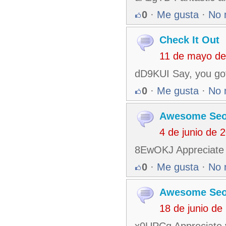
0
·
Me gusta
·
No 
Check It Out
11 de mayo de
dD9KUI Say, you got
0
·
Me gusta
·
No 
Awesome Seo
4 de junio de 
8EwOKJ Appreciate yo
0
·
Me gusta
·
No 
Awesome Se
18 de junio de
x0UPCq Appreciate y