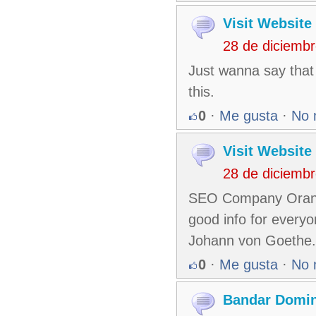
Visit Website
28 de diciemb
Just wanna say that t
this.
0
·
Me gusta
·
No 
Visit Website
28 de diciemb
SEO Company Orange 
good info for every
Johann von Goethe.
0
·
Me gusta
·
No 
Bandar Domin