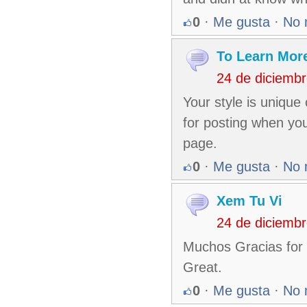
0
·
Me gusta
·
No 
To Learn Mor
24 de diciemb
Your style is unique
for posting when you
page.
0
·
Me gusta
·
No 
Xem Tu Vi
24 de diciemb
Muchos Gracias for y
Great.
0
·
Me gusta
·
No 