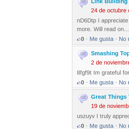
Link Building
24 de octubre
nD6Dtp I appreciate 
more. Will read on...
0
·
Me gusta
·
No 
Smashing To
2 de noviembr
8fgf9t Im grateful for
0
·
Me gusta
·
No 
Great Things
19 de noviemb
uszuyv I truly apprec
0
·
Me gusta
·
No 