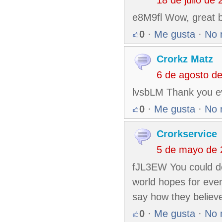
e8M9fl Wow, great b
0
·
Me gusta
·
No 
Crorkz Matz
6 de agosto d
lvsbLM Thank you eve
0
·
Me gusta
·
No 
Crorkservice
5 de mayo de 
fJL3EW You could def
world hopes for even
say how they believe
0
·
Me gusta
·
No 