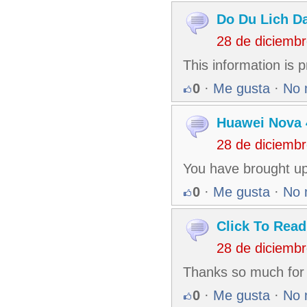
Do Du Lich D
28 de diciemb
This information is 
0
·
Me gusta
·
No 
Huawei Nova 
28 de diciemb
You have brought up 
0
·
Me gusta
·
No 
Click To Read
28 de diciemb
Thanks so much for 
0
·
Me gusta
·
No 