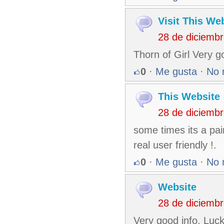
Visit This We
28 de diciemb
Thorn of Girl Very g
0
·
Me gusta
·
No 
This Website
28 de diciemb
some times its a pai
real user friendly !.
0
·
Me gusta
·
No 
Website
28 de diciemb
Very good info. Luc