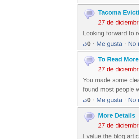
Tacoma Evict
27 de diciemb
Looking forward to 
0
·
Me gusta
·
No 
To Read More
27 de diciemb
You made some clear
found most people wi
0
·
Me gusta
·
No 
More Details
27 de diciemb
I value the blog arti