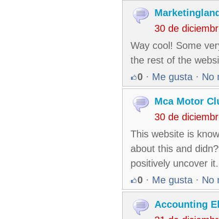
Marketinglan
30 de diciemb
Way cool! Some very 
the rest of the websi
0
·
Me gusta
·
No 
Mca Motor Cl
30 de diciemb
This website is know
about this and didn?
positively uncover it.
0
·
Me gusta
·
No 
Accounting E