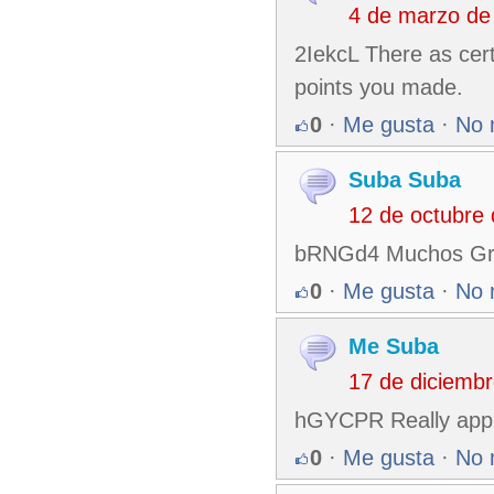
4 de marzo de
2IekcL There as certai
points you made.
0
·
Me gusta
·
No 
Suba Suba
12 de octubre
bRNGd4 Muchos Graci
0
·
Me gusta
·
No 
Me Suba
17 de diciemb
hGYCPR Really appre
0
·
Me gusta
·
No 