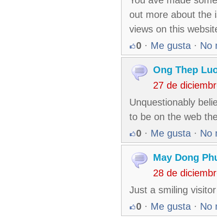
out more about the i
views on this websit
0
·
Me gusta
·
No 
Ong Thep Luo
27 de diciemb
Unquestionably belie
to be on the web the
0
·
Me gusta
·
No 
May Dong Ph
28 de diciemb
Just a smiling visito
0
·
Me gusta
·
No 