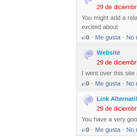
29 de diciemb
You might add a rela
excited about
0
·
Me gusta
·
No 
Website
29 de diciemb
I went over this site
0
·
Me gusta
·
No 
Link Alternat
29 de diciemb
You have a very good
0
·
Me gusta
·
No 