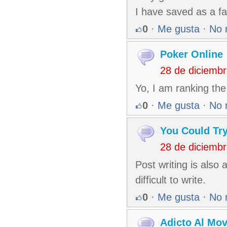
I have saved as a fav
0
·
Me gusta
·
No 
Poker Online
28 de diciemb
Yo, I am ranking the 
0
·
Me gusta
·
No 
You Could Tr
28 de diciemb
Post writing is also 
difficult to write.
0
·
Me gusta
·
No 
Adicto Al Mo