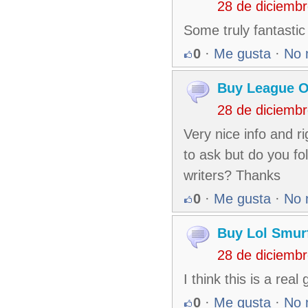
28 de diciemb
Some truly fantastic 
0
·
Me gusta
·
No 
Buy League O
28 de diciemb
Very nice info and rig
to ask but do you f
writers? Thanks
0
·
Me gusta
·
No 
Buy Lol Smur
28 de diciemb
I think this is a rea
0
·
Me gusta
·
No 