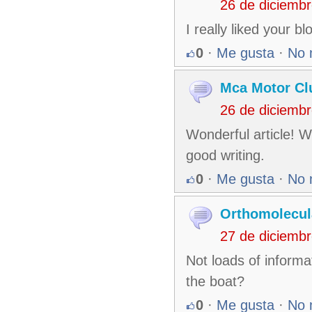
26 de diciemb
I really liked your b
0
·
Me gusta
·
No 
Mca Motor Cl
26 de diciemb
Wonderful article! W
good writing.
0
·
Me gusta
·
No 
Orthomolecul
27 de diciemb
Not loads of informat
the boat?
0
·
Me gusta
·
No 