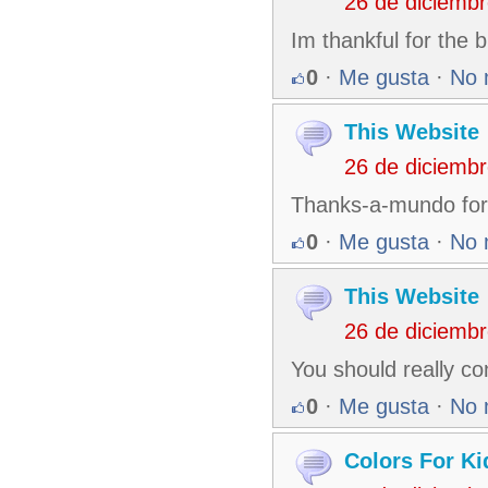
26 de diciemb
Im thankful for the 
0
·
Me gusta
·
No 
This Website
26 de diciemb
Thanks-a-mundo for 
0
·
Me gusta
·
No 
This Website
26 de diciemb
You should really co
0
·
Me gusta
·
No 
Colors For Ki