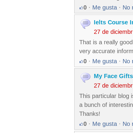
0
·
Me gusta
·
No 
Ielts Course 
27 de diciemb
That is a really good
very accurate inform
0
·
Me gusta
·
No 
My Face Gifts
27 de diciemb
This particular blog
a bunch of interestin
Thanks!
0
·
Me gusta
·
No 