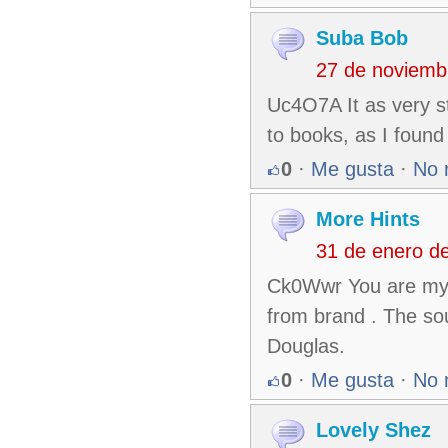
Suba Bob
27 de noviemb
Uc4O7A It as very s
to books, as I found 
0
·
Me gusta
·
No 
More Hints
31 de enero d
Ck0Wwr You are my i
from brand . The so
Douglas.
0
·
Me gusta
·
No 
Lovely Shez