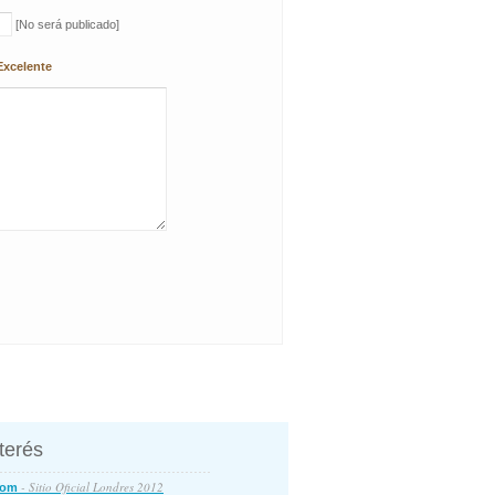
[No será publicado]
Excelente
nterés
- Sitio Oficial Londres 2012
com