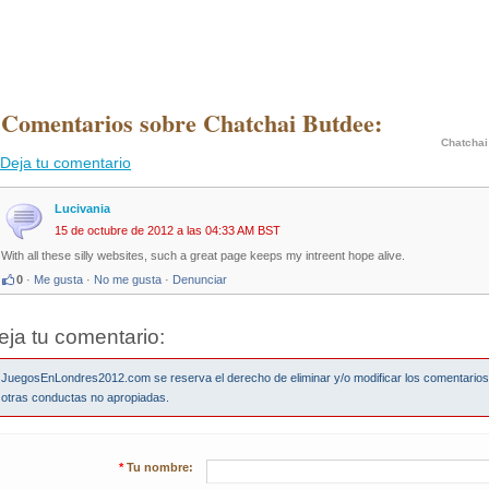
 Comentarios sobre Chatchai Butdee:
Chatchai
Deja tu comentario
Lucivania
15 de octubre de 2012 a las 04:33 AM BST
With all these silly websites, such a great page keeps my intreent hope alive.
0
·
Me gusta
·
No me gusta
·
Denunciar
eja tu comentario:
JuegosEnLondres2012.com se reserva el derecho de eliminar y/o modificar los comentario
otras conductas no apropiadas.
*
Tu nombre: