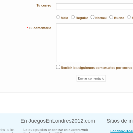
Tu correo:
:
Malo
Regular
Normal
Bueno
*
Tu comentario:
Recibir los siguientes comentarios por correo
En JuegosEnLondres2012.com
Sitios de i
dos a los
Lo que puedes encontrar en nuestra web
London2012.