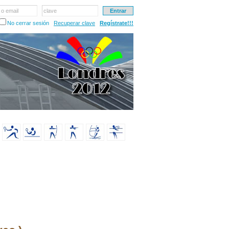
 o email
clave
No cerrar sesión
Recuperar clave
Regístrate!!!