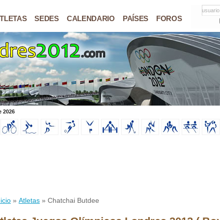
usuario
TLETAS
SEDES
CALENDARIO
PAÍSES
FOROS
e 2026
icio
»
Atletas
» Chatchai Butdee