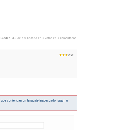
 Butdee
:
3.0
de
5.0
basado en
1
votos en
1
comentarios.
s que contengan un lenguaje inadecuado, spam u