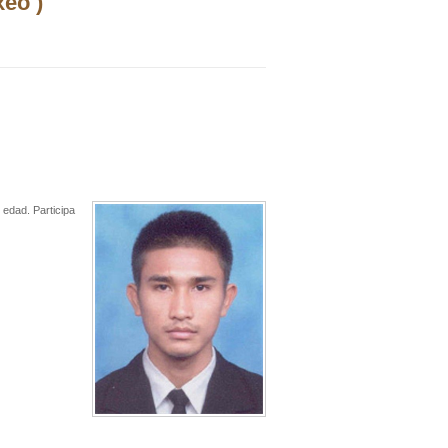
eo )
 edad. Participa