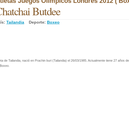
tletas Juegos Olímpicos Londres 2012 ( Box
hatchai Butdee
ís:
Tailandia
Deporte:
Boxeo
eta de Tailandia, nació en Prachin buri (Tailandia) el 26/03/1985. Actualmente tiene 27 años de
 Boxeo.