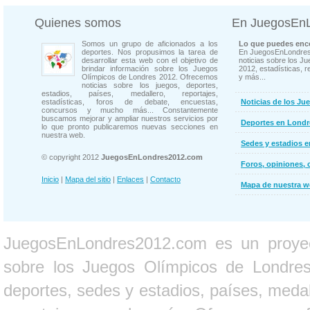
Quienes somos
En JuegosEn
Somos un grupo de aficionados a los
Lo que puedes enco
deportes. Nos propusimos la tarea de
En JuegosEnLondres
desarrollar esta web con el objetivo de
noticias sobre los J
brindar información sobre los Juegos
2012, estadísticas, r
Olímpicos de Londres 2012. Ofrecemos
y más...
noticias sobre los juegos, deportes,
estadios, países, medallero, reportajes,
estadísticas, foros de debate, encuestas,
Noticias de los Ju
concursos y mucho más... Constantemente
buscamos mejorar y ampliar nuestros servicios por
Deportes en Londr
lo que pronto publicaremos nuevas secciones en
nuestra web.
Sedes y estadios 
© copyright 2012
JuegosEnLondres2012.com
Foros, opiniones, 
Inicio
|
Mapa del sitio
|
Enlaces
|
Contacto
Mapa de nuestra 
JuegosEnLondres2012.com es un proyect
sobre los Juegos Olímpicos de Londres 
deportes, sedes y estadios, países, medall