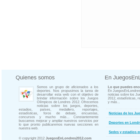
Quienes somos
En JuegosEn
Somos un grupo de aficionados a los
Lo que puedes enco
deportes. Nos propusimos la tarea de
En JuegosEnLondres
desarrollar esta web con el objetivo de
noticias sobre los J
brindar información sobre los Juegos
2012, estadísticas, r
Olímpicos de Londres 2012. Ofrecemos
y más...
noticias sobre los juegos, deportes,
estadios, países, medallero, reportajes,
estadísticas, foros de debate, encuestas,
Noticias de los Ju
concursos y mucho más... Constantemente
buscamos mejorar y ampliar nuestros servicios por
Deportes en Londr
lo que pronto publicaremos nuevas secciones en
nuestra web.
Sedes y estadios 
© copyright 2012
JuegosEnLondres2012.com