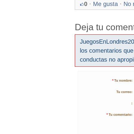
0
·
Me gusta
·
No 
Deja tu coment
JuegosEnLondres2012
los comentarios que
conductas no aprop
*
Tu nombre:
Tu correo:
:
*
Tu comentario: