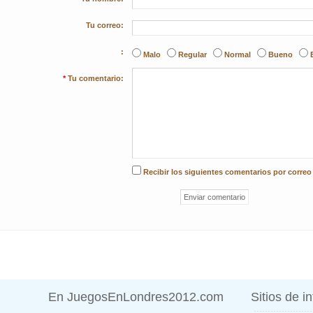
Tu correo:
:
Malo
Regular
Normal
Bueno
*
Tu comentario:
Recibir los siguientes comentarios por correo
En JuegosEnLondres2012.com
Sitios de i