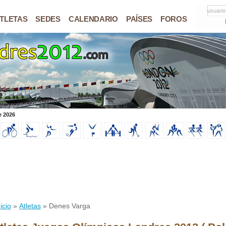
usuario
TLETAS
SEDES
CALENDARIO
PAÍSES
FOROS
e 2026
icio
»
Atletas
» Denes Varga