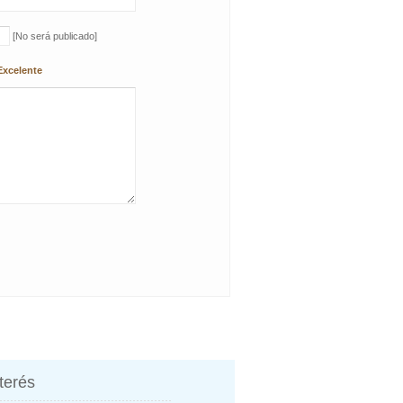
[No será publicado]
Excelente
nterés