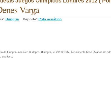
tletas Juegos Olímpicos Londres 2012 ( Pol
enes Varga
ís:
Hungria
Deporte:
Polo acuático
eta de Hungria, nació en Budapest (Hungria) el 29/03/1987. Actualmente tiene 25 años de eda
o acuático.