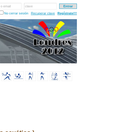
 o email
clave
No cerrar sesión
Recuperar clave
Regístrate!!!