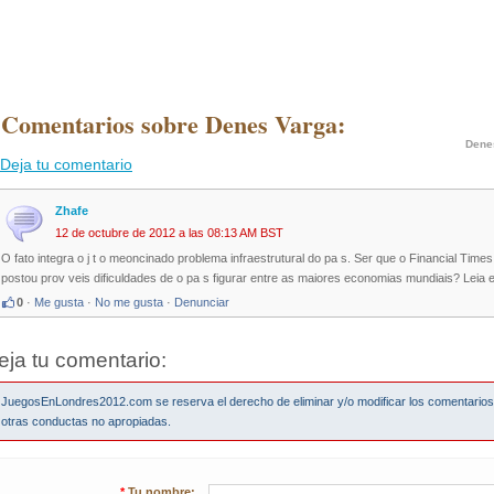
 Comentarios sobre Denes Varga:
Dene
Deja tu comentario
Zhafe
12 de octubre de 2012 a las 08:13 AM BST
O fato integra o j t o meoncinado problema infraestrutural do pa s. Ser que o Financial Time
postou prov veis dificuldades de o pa s figurar entre as maiores economias mundiais? Leia
0
·
Me gusta
·
No me gusta
·
Denunciar
eja tu comentario:
JuegosEnLondres2012.com se reserva el derecho de eliminar y/o modificar los comentario
otras conductas no apropiadas.
*
Tu nombre: