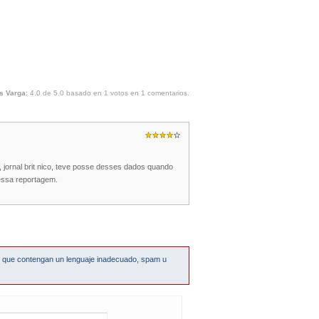
s Varga
:
4.0
de
5.0
basado en
1
votos en
1
comentarios.
s, jornal brit nico, teve posse desses dados quando
 essa reportagem.
s que contengan un lenguaje inadecuado, spam u