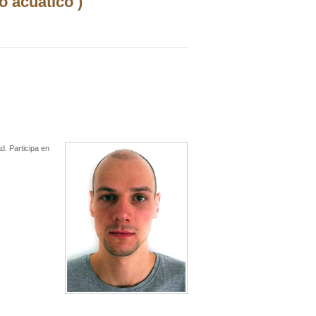
o acuático )
d. Participa en