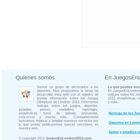
Quienes somos
En JuegosEn
Somos un grupo de aficionados a los
Lo que puedes enco
deportes. Nos propusimos la tarea de
En JuegosEnLondres
desarrollar esta web con el objetivo de
noticias sobre los J
brindar información sobre los Juegos
2012, estadísticas, r
Olímpicos de Londres 2012. Ofrecemos
y más...
noticias sobre los juegos, deportes,
estadios, países, medallero, reportajes,
estadísticas, foros de debate, encuestas,
Noticias de los Ju
concursos y mucho más... Constantemente
buscamos mejorar y ampliar nuestros servicios por
Deportes en Londr
lo que pronto publicaremos nuevas secciones en
nuestra web.
Sedes y estadios 
© copyright 2012
JuegosEnLondres2012.com