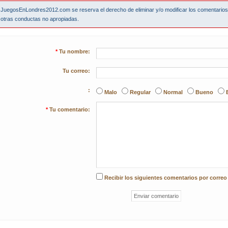
JuegosEnLondres2012.com se reserva el derecho de eliminar y/o modificar los comentario
otras conductas no apropiadas.
*
Tu nombre:
Tu correo:
:
Malo
Regular
Normal
Bueno
*
Tu comentario:
Recibir los siguientes comentarios por correo