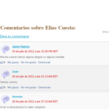
 Comentarios sobre Elias Cuesta:
Elias
Deja tu comentario
Javier Padron
25 de julio de 2012 a las 10:38 PM BST
Mucha suerte! danos alguna alegria cn alguna medalla
0
·
Me gusta
·
No me gusta
·
Denunciar
Juan
28 de julio de 2012 a las 01:13 AM BST
Vamos vamos,
0
·
Me gusta
·
No me gusta
·
Denunciar
Antonio
28 de julio de 2012 a las 07:10 AM BST
A ver si demuestras lo vales campeon.