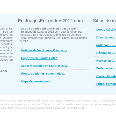
En JuegosEnLondres2012.com
Sitios de i
dos a los
Lo que puedes encontrar en nuestra web
London2012.
 tarea de
En JuegosEnLondres2012.com podrás encontrar
bjetivo de
noticias sobre los Juegos Olímpicos de Londres
-
Olympic.com
os Juegos
2012, estadísticas, records, resultados de los juegos
Ofrecemos
y más...
deportes,
- Aso
IAAF.com
ortajes,
cuestas,
Noticias de los Juegos Olímpicos
Béisbol en Cu
ntemente
vicios por
Deportes en Londres 2012
ciones en
Hoteles en Cu
Sedes y estadios en Londres 2012
Fútbol ecuato
2.com
Foros, opiniones, comentarios...
Clásico Mundi
Mapa de nuestra web
Fútbol Perdid
con la idea brindar información sobre los Juegos Olímpicos de Londres 2012. Incluiremos el 
, noticias, reportajes y mucho más. Ofrecemos un foro de discusión para que los usuarios pub
í como otras opciones de participación como encuestas, concursos, etc.