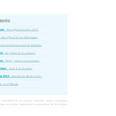
nterés
- Sitio Oficial Londres 2012
com
 Sitio Oficial de las Olimpiadas
ciación Internacional de Atletismo
- La pelota de los cubanos
ba
- Viaja y reserva con nosotros
ba
- Serie A de Ecuador
riano
- Mundial de Béisbol 2013
al 2013
- en el Mundo
o
calendario de los juegos, deportes, sedes y estadios,
liquen sus ideas, opiniones o comentarios de los Juegos