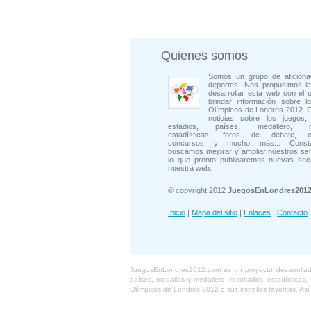
Quienes somos
Somos un grupo de aficiona
deportes. Nos propusimos la
desarrollar esta web con el o
brindar información sobre l
Olímpicos de Londres 2012. 
noticias sobre los juegos, 
estadios, países, medallero, rep
estadísticas, foros de debate, en
concursos y mucho más... Consta
buscamos mejorar y ampliar nuestros ser
lo que pronto publicaremos nuevas sec
nuestra web.
© copyright 2012
JuegosEnLondres201
Inicio
|
Mapa del sitio
|
Enlaces
|
Contacto
JuegosEnLondres2012.com es un proyecto desarrollado 
países, medallas y medallero, resultados, estadísticas
Olímpicos de Londres 2012 o sus estrellas favoritas. As