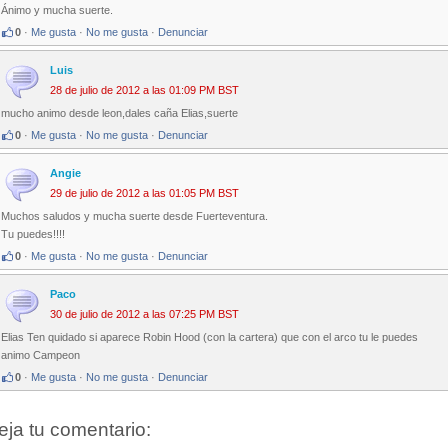
Ánimo y mucha suerte.
0
·
Me gusta
·
No me gusta
·
Denunciar
Luis
28 de julio de 2012 a las 01:09 PM BST
mucho animo desde leon,dales caña Elias,suerte
0
·
Me gusta
·
No me gusta
·
Denunciar
Angie
29 de julio de 2012 a las 01:05 PM BST
Muchos saludos y mucha suerte desde Fuerteventura.
Tu puedes!!!!
0
·
Me gusta
·
No me gusta
·
Denunciar
Paco
30 de julio de 2012 a las 07:25 PM BST
Elias Ten quidado si aparece Robin Hood (con la cartera) que con el arco tu le puedes
animo Campeon
0
·
Me gusta
·
No me gusta
·
Denunciar
eja tu comentario: