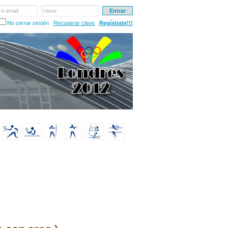
 o email
clave
No cerrar sesión
Recuperar clave
Regístrate!!!