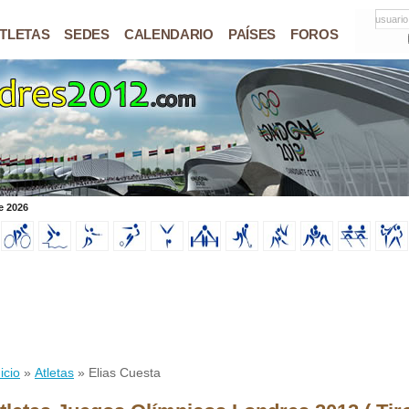
usuario
TLETAS
SEDES
CALENDARIO
PAÍSES
FOROS
e 2026
icio
»
Atletas
» Elias Cuesta