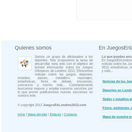
Quienes somos
En JuegosEn
Somos un grupo de aficionados a los
Lo que puedes enco
deportes. Nos propusimos la tarea de
En JuegosEnLondres
desarrollar esta web con el objetivo de
noticias sobre los J
brindar información sobre los Juegos
2012, estadísticas, r
Olímpicos de Londres 2012. Ofrecemos
y más...
noticias sobre los juegos, deportes,
estadios, países, medallero, reportajes,
estadísticas, foros de debate, encuestas,
Noticias de los Ju
concursos y mucho más... Constantemente
buscamos mejorar y ampliar nuestros servicios por
Deportes en Londr
lo que pronto publicaremos nuevas secciones en
nuestra web.
Sedes y estadios 
© copyright 2012
JuegosEnLondres2012.com
Foros, opiniones, 
Inicio
|
Mapa del sitio
|
Enlaces
|
Contacto
Mapa de nuestra 