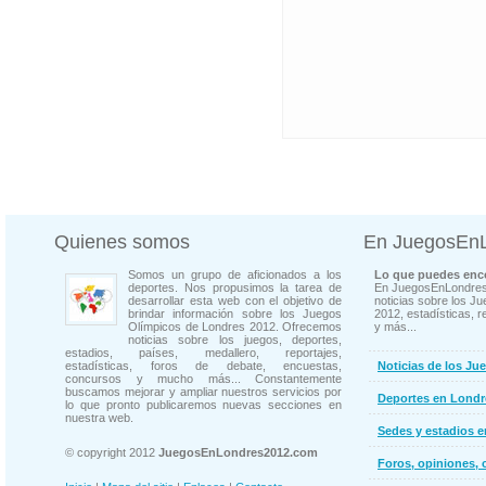
Quienes somos
En JuegosEn
Somos un grupo de aficionados a los
Lo que puedes enco
deportes. Nos propusimos la tarea de
En JuegosEnLondres
desarrollar esta web con el objetivo de
noticias sobre los J
brindar información sobre los Juegos
2012, estadísticas, r
Olímpicos de Londres 2012. Ofrecemos
y más...
noticias sobre los juegos, deportes,
estadios, países, medallero, reportajes,
estadísticas, foros de debate, encuestas,
Noticias de los Ju
concursos y mucho más... Constantemente
buscamos mejorar y ampliar nuestros servicios por
Deportes en Londr
lo que pronto publicaremos nuevas secciones en
nuestra web.
Sedes y estadios 
© copyright 2012
JuegosEnLondres2012.com
Foros, opiniones, 