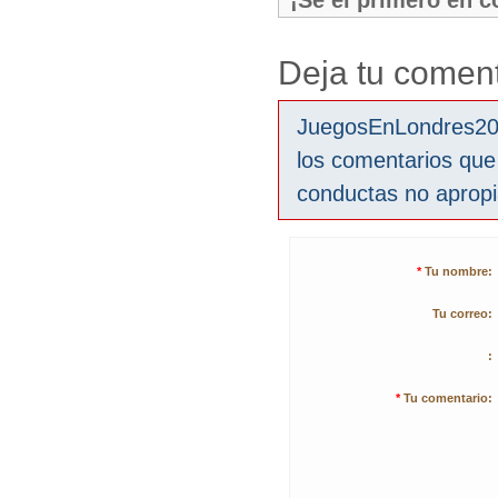
¡Sé el primero en 
Deja tu coment
JuegosEnLondres2012
los comentarios que
conductas no aprop
*
Tu nombre:
Tu correo:
:
*
Tu comentario: