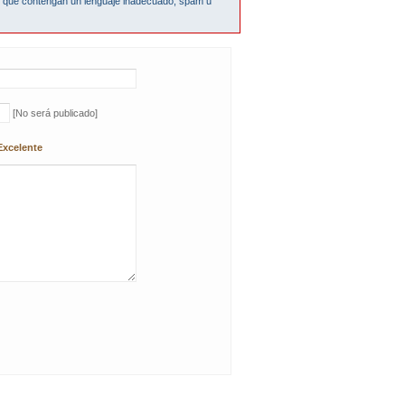
s que contengan un lenguaje inadecuado, spam u
[No será publicado]
Excelente