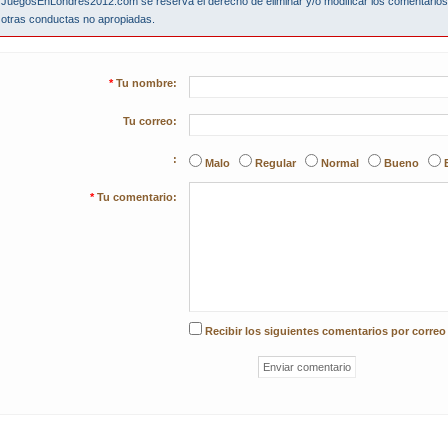
JuegosEnLondres2012.com se reserva el derecho de eliminar y/o modificar los comentario
otras conductas no apropiadas.
*
Tu nombre:
Tu correo:
:
Malo
Regular
Normal
Bueno
*
Tu comentario:
Recibir los siguientes comentarios por correo