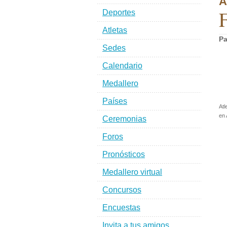
A
F
Deportes
Atletas
Pa
Sedes
Calendario
Medallero
Países
Atl
en 
Ceremonias
Foros
Pronósticos
Medallero virtual
Concursos
Encuestas
Invita a tus amigos