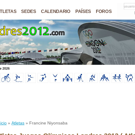
usuario
TLETAS
SEDES
CALENDARIO
PAÍSES
FOROS
e 2026
icio
»
Atletas
» Francine Niyonsaba