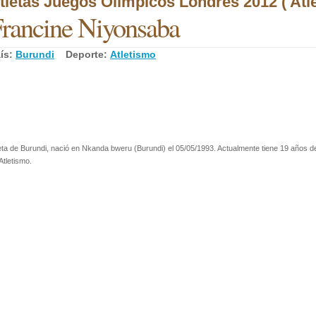
tletas Juegos Olímpicos Londres 2012 ( Atl
rancine Niyonsaba
ís:
Burundi
Deporte:
Atletismo
eta de Burundi, nació en Nkanda bweru (Burundi) el 05/05/1993. Actualmente tiene 19 años de
Atletismo.