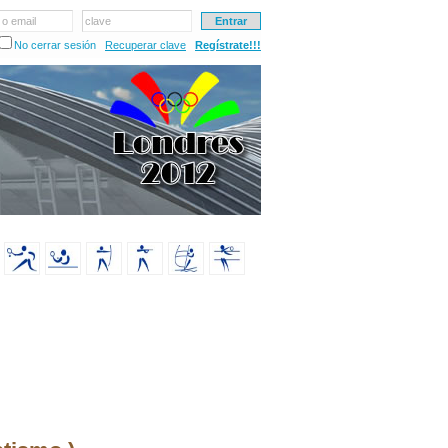
 o email
clave
No cerrar sesión
Recuperar clave
Regístrate!!!