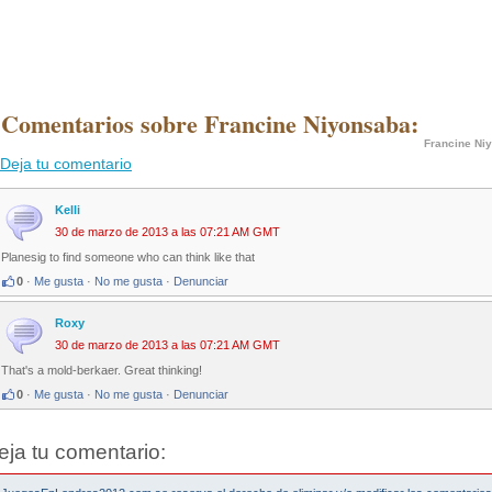
 Comentarios sobre Francine Niyonsaba:
Francine Ni
Deja tu comentario
Kelli
30 de marzo de 2013 a las 07:21 AM GMT
Planesig to find someone who can think like that
0
·
Me gusta
·
No me gusta
·
Denunciar
Roxy
30 de marzo de 2013 a las 07:21 AM GMT
That's a mold-berkaer. Great thinking!
0
·
Me gusta
·
No me gusta
·
Denunciar
eja tu comentario: