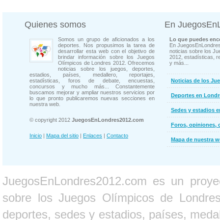
Quienes somos
En JuegosEn
Somos un grupo de aficionados a los
Lo que puedes enco
deportes. Nos propusimos la tarea de
En JuegosEnLondres
desarrollar esta web con el objetivo de
noticias sobre los J
brindar información sobre los Juegos
2012, estadísticas, r
Olímpicos de Londres 2012. Ofrecemos
y más...
noticias sobre los juegos, deportes,
estadios, países, medallero, reportajes,
estadísticas, foros de debate, encuestas,
Noticias de los Ju
concursos y mucho más... Constantemente
buscamos mejorar y ampliar nuestros servicios por
Deportes en Londr
lo que pronto publicaremos nuevas secciones en
nuestra web.
Sedes y estadios 
© copyright 2012
JuegosEnLondres2012.com
Foros, opiniones, 
Inicio
|
Mapa del sitio
|
Enlaces
|
Contacto
Mapa de nuestra 
JuegosEnLondres2012.com es un proyect
sobre los Juegos Olímpicos de Londres 
deportes, sedes y estadios, países, medall