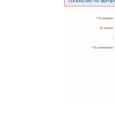
conductas no aprop
*
Tu nombre:
Tu correo:
:
*
Tu comentario: