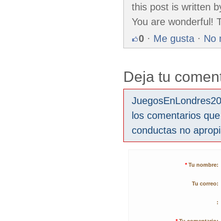
this post is written
You are wonderful! 
0
·
Me gusta
·
No 
Deja tu coment
JuegosEnLondres2012
los comentarios que
conductas no aprop
*
Tu nombre:
Tu correo:
: