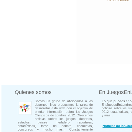
*
Tu comentario:
Quienes somos
En JuegosEn
Somos un grupo de aficionados a los
Lo que puedes enco
deportes. Nos propusimos la tarea de
En JuegosEnLondres
desarrollar esta web con el objetivo de
noticias sobre los J
brindar información sobre los Juegos
2012, estadísticas, r
Olímpicos de Londres 2012. Ofrecemos
y más...
noticias sobre los juegos, deportes,
estadios, países, medallero, reportajes,
estadísticas, foros de debate, encuestas,
Noticias de los Ju
concursos y mucho más... Constantemente