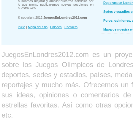
buscamos mejorar y ampliar nuestros servicios por
Deportes en Londr
lo que pronto publicaremos nuevas secciones en
nuestra web.
Sedes y estadios 
© copyright 2012
JuegosEnLondres2012.com
Foros, opiniones, 
Inicio
|
Mapa del sitio
|
Enlaces
|
Contacto
Mapa de nuestra 
JuegosEnLondres2012.com es un proyect
sobre los Juegos Olímpicos de Londres 
deportes, sedes y estadios, países, medall
reportajes y mucho más. Ofrecemos un fo
sus ideas, opiniones o comentarios d
estrellas favoritas. Así como otras opci
etc.