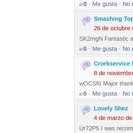
0
·
Me gusta
·
No 
Smashing To
26 de octubre
SK2mgN Fantastic ar
0
·
Me gusta
·
No 
Crorkservice 
8 de noviembr
wOCSf0 Major thanks
0
·
Me gusta
·
No 
Lovely Shez
4 de marzo de
Ur72P5 I was recomm