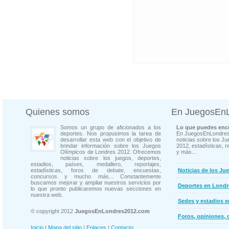
Quienes somos
En JuegosEn
Somos un grupo de aficionados a los
Lo que puedes enco
deportes. Nos propusimos la tarea de
En JuegosEnLondres
desarrollar esta web con el objetivo de
noticias sobre los J
brindar información sobre los Juegos
2012, estadísticas, r
Olímpicos de Londres 2012. Ofrecemos
y más...
noticias sobre los juegos, deportes,
estadios, países, medallero, reportajes,
estadísticas, foros de debate, encuestas,
Noticias de los Ju
concursos y mucho más... Constantemente
buscamos mejorar y ampliar nuestros servicios por
Deportes en Londr
lo que pronto publicaremos nuevas secciones en
nuestra web.
Sedes y estadios 
© copyright 2012
JuegosEnLondres2012.com
Foros, opiniones, 
Inicio
|
Mapa del sitio
|
Enlaces
|
Contacto