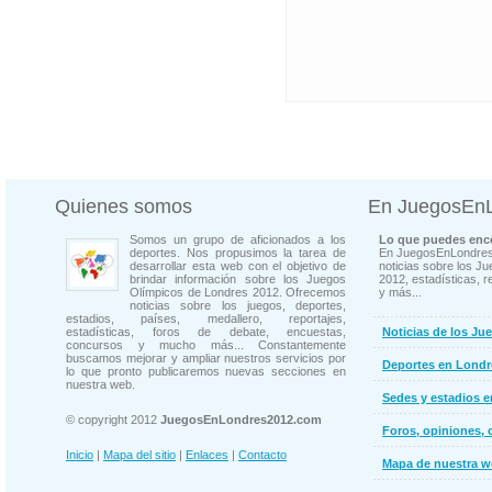
Quienes somos
En JuegosEn
Somos un grupo de aficionados a los
Lo que puedes enco
deportes. Nos propusimos la tarea de
En JuegosEnLondres
desarrollar esta web con el objetivo de
noticias sobre los J
brindar información sobre los Juegos
2012, estadísticas, r
Olímpicos de Londres 2012. Ofrecemos
y más...
noticias sobre los juegos, deportes,
estadios, países, medallero, reportajes,
estadísticas, foros de debate, encuestas,
Noticias de los Ju
concursos y mucho más... Constantemente
buscamos mejorar y ampliar nuestros servicios por
Deportes en Londr
lo que pronto publicaremos nuevas secciones en
nuestra web.
Sedes y estadios 
© copyright 2012
JuegosEnLondres2012.com
Foros, opiniones, 
Inicio
|
Mapa del sitio
|
Enlaces
|
Contacto
Mapa de nuestra 