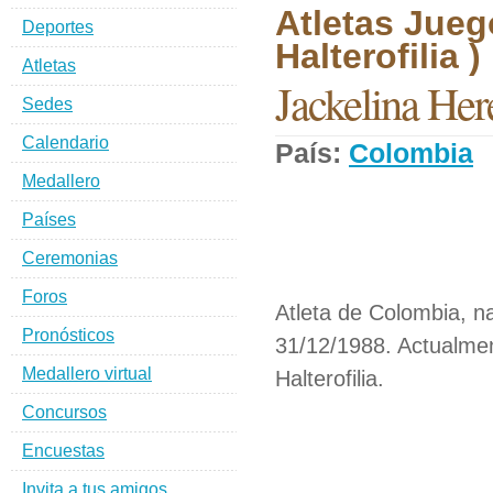
Atletas Jueg
Deportes
Halterofilia )
Atletas
Jackelina Her
Sedes
Calendario
País:
Colombia
D
Medallero
Países
Ceremonias
Foros
Atleta de Colombia, na
Pronósticos
31/12/1988. Actualmen
Medallero virtual
Halterofilia.
Concursos
Encuestas
Invita a tus amigos