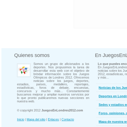
Quienes somos
En JuegosEn
Somos un grupo de aficionados a los
Lo que puedes enco
deportes. Nos propusimos la tarea de
En JuegosEnLondres
desarrollar esta web con el objetivo de
noticias sobre los J
brindar información sobre los Juegos
2012, estadísticas, r
Olímpicos de Londres 2012. Ofrecemos
y más...
noticias sobre los juegos, deportes,
estadios, países, medallero, reportajes,
estadísticas, foros de debate, encuestas,
Noticias de los Ju
concursos y mucho más... Constantemente
buscamos mejorar y ampliar nuestros servicios por
Deportes en Londr
lo que pronto publicaremos nuevas secciones en
nuestra web.
Sedes y estadios 
© copyright 2012
JuegosEnLondres2012.com
Foros, opiniones, 
Inicio
|
Mapa del sitio
|
Enlaces
|
Contacto
Mapa de nuestra 