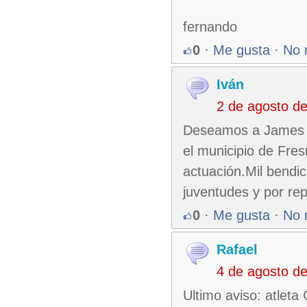
fernando
0
·
Me gusta
·
No 
Iván
2 de agosto d
Deseamos a James é
el municipio de Fre
actuación.Mil bendic
juventudes y por re
0
·
Me gusta
·
No 
Rafael
4 de agosto d
Ultimo aviso: atleta