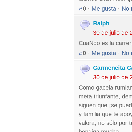
0
·
Me gusta
·
No 
Ralph
30 de julio de
CuaNdo es la carrer
0
·
Me gusta
·
No 
Carmencita C
30 de julio de
Como gacela rumiante
meta triunfante, de
siguen que ¡se pued
y familia que te apo
valora, no sólo por 
bendiga mucho.