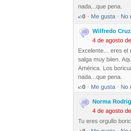
nada...que pena.
0
·
Me gusta
·
No 
Wilfredo Cruz
4 de agosto d
Excelente... eres e
salga muy biien. Aqu
América. Los boric
nada...que pena.
0
·
Me gusta
·
No 
Norma Rodri
4 de agosto d
Tu eres orgullo bori