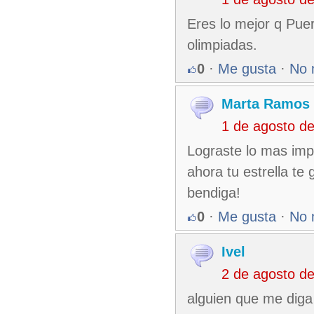
Eres lo mejor q Puer
olimpiadas.
0
·
Me gusta
·
No 
Marta Ramos
1 de agosto d
Lograste lo mas impo
ahora tu estrella t
bendiga!
0
·
Me gusta
·
No 
Ivel
2 de agosto d
alguien que me diga 