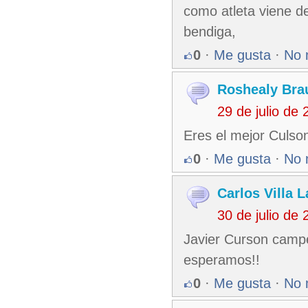
como atleta viene de
bendiga,
0
·
Me gusta
·
No 
Roshealy Bra
29 de julio de
Eres el mejor Culson
0
·
Me gusta
·
No 
Carlos Villa 
30 de julio de
Javier Curson campe
esperamos!!
0
·
Me gusta
·
No 