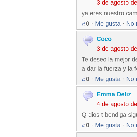
3 de agosto d
ya eres nuestro ca
0
·
Me gusta
·
No 
Coco
3 de agosto d
Te deseo la mejor d
a dar la fuerza y la f
0
·
Me gusta
·
No 
Emma Deliz
4 de agosto d
Q dios t bendiga sigu
0
·
Me gusta
·
No 