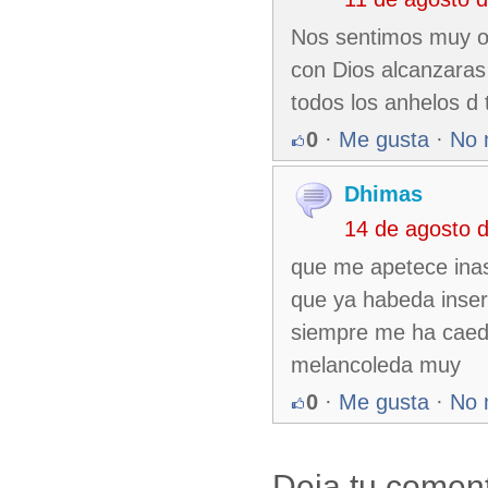
Nos sentimos muy or
con Dios alcanzaras
todos los anhelos d 
0
·
Me gusta
·
No 
Dhimas
14 de agosto 
que me apetece inas
que ya habeda inser
siempre me ha caedd
melancoleda muy
0
·
Me gusta
·
No 
Deja tu coment