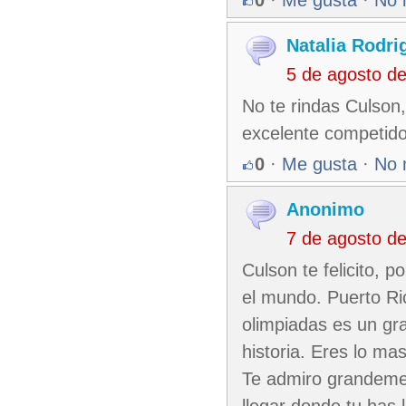
0
·
Me gusta
·
No 
Natalia Rodr
5 de agosto d
No te rindas Culson,
excelente competidor
0
·
Me gusta
·
No 
Anonimo
7 de agosto d
Culson te felicito, p
el mundo. Puerto Ri
olimpiadas es un gr
historia. Eres lo ma
Te admiro grandeme