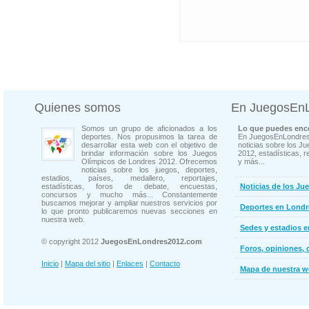
Quienes somos
En JuegosEn
Somos un grupo de aficionados a los
Lo que puedes enco
deportes. Nos propusimos la tarea de
En JuegosEnLondres
desarrollar esta web con el objetivo de
noticias sobre los J
brindar información sobre los Juegos
2012, estadísticas, r
Olímpicos de Londres 2012. Ofrecemos
y más...
noticias sobre los juegos, deportes,
estadios, países, medallero, reportajes,
estadísticas, foros de debate, encuestas,
Noticias de los Ju
concursos y mucho más... Constantemente
buscamos mejorar y ampliar nuestros servicios por
Deportes en Londr
lo que pronto publicaremos nuevas secciones en
nuestra web.
Sedes y estadios 
© copyright 2012
JuegosEnLondres2012.com
Foros, opiniones, 
Inicio
|
Mapa del sitio
|
Enlaces
|
Contacto
Mapa de nuestra 