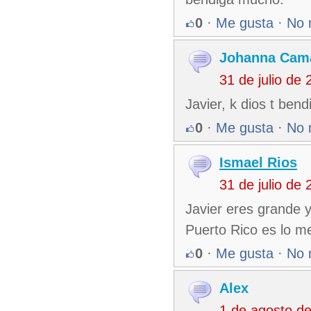
0
·
Me gusta
·
No 
Johanna Cama
31 de julio de
Javier, k dios t ben
0
·
Me gusta
·
No 
Ismael Rios
31 de julio de
Javier eres grande 
Puerto Rico es lo m
0
·
Me gusta
·
No 
Alex
1 de agosto d