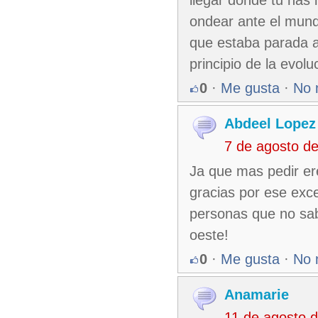
llegar donde tu has 
ondear ante el mund
que estaba parada al
principio de la evolu
0
·
Me gusta
·
No 
Abdeel Lopez
7 de agosto d
Ja que mas pedir er
gracias por ese exc
personas que no sab
oeste!
0
·
Me gusta
·
No 
Anamarie
11 de agosto 