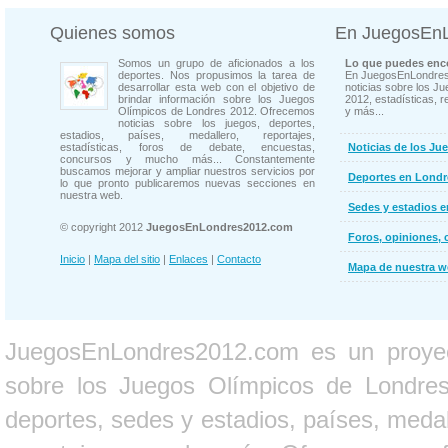
Quienes somos
En JuegosEn
Somos un grupo de aficionados a los
Lo que puedes enco
deportes. Nos propusimos la tarea de
En JuegosEnLondres
desarrollar esta web con el objetivo de
noticias sobre los J
brindar información sobre los Juegos
2012, estadísticas, r
Olímpicos de Londres 2012. Ofrecemos
y más...
noticias sobre los juegos, deportes,
estadios, países, medallero, reportajes,
estadísticas, foros de debate, encuestas,
Noticias de los Ju
concursos y mucho más... Constantemente
buscamos mejorar y ampliar nuestros servicios por
Deportes en Londr
lo que pronto publicaremos nuevas secciones en
nuestra web.
Sedes y estadios 
© copyright 2012
JuegosEnLondres2012.com
Foros, opiniones, 
Inicio
|
Mapa del sitio
|
Enlaces
|
Contacto
Mapa de nuestra 
JuegosEnLondres2012.com es un proyect
sobre los Juegos Olímpicos de Londres 
deportes, sedes y estadios, países, medall