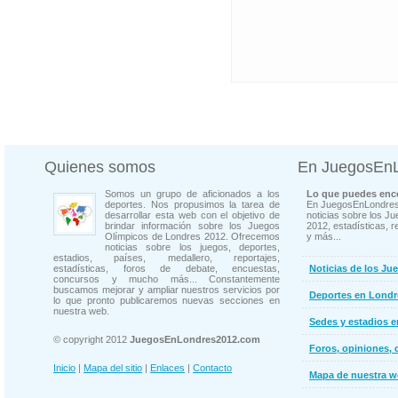
Quienes somos
En JuegosEn
Somos un grupo de aficionados a los
Lo que puedes enco
deportes. Nos propusimos la tarea de
En JuegosEnLondres
desarrollar esta web con el objetivo de
noticias sobre los J
brindar información sobre los Juegos
2012, estadísticas, r
Olímpicos de Londres 2012. Ofrecemos
y más...
noticias sobre los juegos, deportes,
estadios, países, medallero, reportajes,
estadísticas, foros de debate, encuestas,
Noticias de los Ju
concursos y mucho más... Constantemente
buscamos mejorar y ampliar nuestros servicios por
Deportes en Londr
lo que pronto publicaremos nuevas secciones en
nuestra web.
Sedes y estadios 
© copyright 2012
JuegosEnLondres2012.com
Foros, opiniones, 
Inicio
|
Mapa del sitio
|
Enlaces
|
Contacto
Mapa de nuestra 