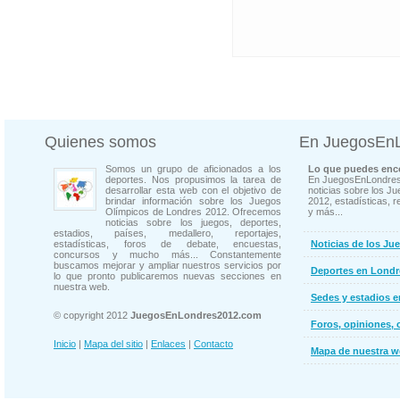
Quienes somos
En JuegosEn
Somos un grupo de aficionados a los
Lo que puedes enco
deportes. Nos propusimos la tarea de
En JuegosEnLondres
desarrollar esta web con el objetivo de
noticias sobre los J
brindar información sobre los Juegos
2012, estadísticas, r
Olímpicos de Londres 2012. Ofrecemos
y más...
noticias sobre los juegos, deportes,
estadios, países, medallero, reportajes,
estadísticas, foros de debate, encuestas,
Noticias de los Ju
concursos y mucho más... Constantemente
buscamos mejorar y ampliar nuestros servicios por
Deportes en Londr
lo que pronto publicaremos nuevas secciones en
nuestra web.
Sedes y estadios 
© copyright 2012
JuegosEnLondres2012.com
Foros, opiniones, 
Inicio
|
Mapa del sitio
|
Enlaces
|
Contacto
Mapa de nuestra 