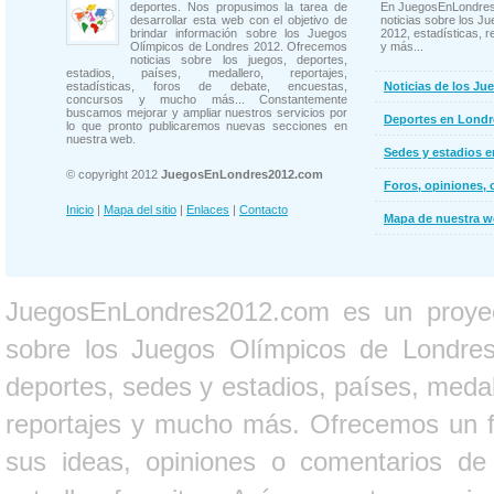
deportes. Nos propusimos la tarea de
En JuegosEnLondres
desarrollar esta web con el objetivo de
noticias sobre los J
brindar información sobre los Juegos
2012, estadísticas, r
Olímpicos de Londres 2012. Ofrecemos
y más...
noticias sobre los juegos, deportes,
estadios, países, medallero, reportajes,
estadísticas, foros de debate, encuestas,
Noticias de los Ju
concursos y mucho más... Constantemente
buscamos mejorar y ampliar nuestros servicios por
Deportes en Londr
lo que pronto publicaremos nuevas secciones en
nuestra web.
Sedes y estadios 
© copyright 2012
JuegosEnLondres2012.com
Foros, opiniones, 
Inicio
|
Mapa del sitio
|
Enlaces
|
Contacto
Mapa de nuestra 
JuegosEnLondres2012.com es un proyect
sobre los Juegos Olímpicos de Londres 
deportes, sedes y estadios, países, medall
reportajes y mucho más. Ofrecemos un fo
sus ideas, opiniones o comentarios d