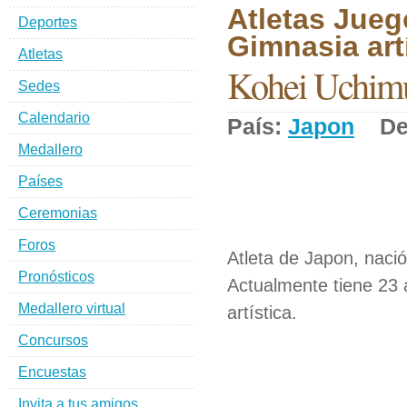
Atletas Jueg
Deportes
Gimnasia artí
Atletas
Kohei Uchim
Sedes
Calendario
País:
Japon
Dep
Medallero
Países
Ceremonias
Foros
Atleta de Japon, naci
Pronósticos
Actualmente tiene 23 
Medallero virtual
artística.
Concursos
Encuestas
Invita a tus amigos