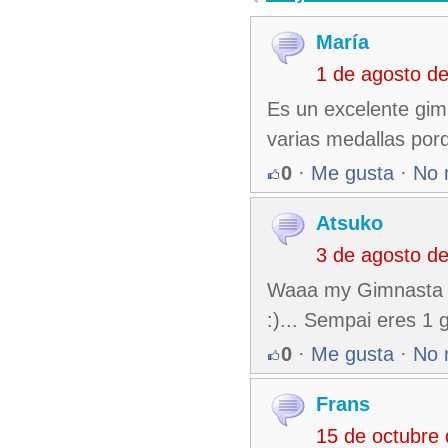
María
1 de agosto d
Es un excelente gim
varias medallas por
0
·
Me gusta
·
No 
Atsuko
3 de agosto d
Waaa my Gimnasta Fa
:)... Sempai eres 1
0
·
Me gusta
·
No 
Frans
15 de octubre