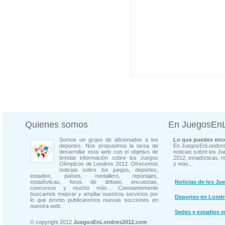
Quienes somos
En JuegosEn
Somos un grupo de aficionados a los
Lo que puedes enco
deportes. Nos propusimos la tarea de
En JuegosEnLondres
desarrollar esta web con el objetivo de
noticias sobre los J
brindar información sobre los Juegos
2012, estadísticas, r
Olímpicos de Londres 2012. Ofrecemos
y más...
noticias sobre los juegos, deportes,
estadios, países, medallero, reportajes,
estadísticas, foros de debate, encuestas,
Noticias de los Ju
concursos y mucho más... Constantemente
buscamos mejorar y ampliar nuestros servicios por
Deportes en Londr
lo que pronto publicaremos nuevas secciones en
nuestra web.
Sedes y estadios 
© copyright 2012
JuegosEnLondres2012.com