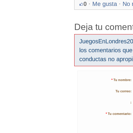
0
·
Me gusta
·
No 
Deja tu coment
JuegosEnLondres2012
los comentarios que
conductas no aprop
*
Tu nombre:
Tu correo:
:
*
Tu comentario: