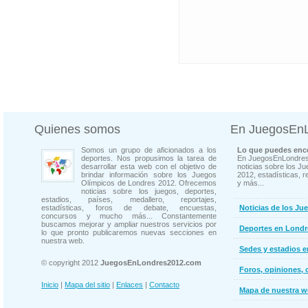
Quienes somos
En JuegosEn
Somos un grupo de aficionados a los
Lo que puedes enco
deportes. Nos propusimos la tarea de
En JuegosEnLondres
desarrollar esta web con el objetivo de
noticias sobre los J
brindar información sobre los Juegos
2012, estadísticas, r
Olímpicos de Londres 2012. Ofrecemos
y más...
noticias sobre los juegos, deportes,
estadios, países, medallero, reportajes,
estadísticas, foros de debate, encuestas,
Noticias de los Ju
concursos y mucho más... Constantemente
buscamos mejorar y ampliar nuestros servicios por
Deportes en Londr
lo que pronto publicaremos nuevas secciones en
nuestra web.
Sedes y estadios 
© copyright 2012
JuegosEnLondres2012.com
Foros, opiniones, 
Inicio
|
Mapa del sitio
|
Enlaces
|
Contacto
Mapa de nuestra 