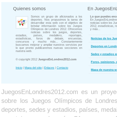
Quienes somos
En JuegosEn
Somos un grupo de aficionados a los
Lo que puedes enco
deportes. Nos propusimos la tarea de
En JuegosEnLondres
desarrollar esta web con el objetivo de
noticias sobre los J
brindar información sobre los Juegos
2012, estadísticas, r
Olímpicos de Londres 2012. Ofrecemos
y más...
noticias sobre los juegos, deportes,
estadios, países, medallero, reportajes,
estadísticas, foros de debate, encuestas,
Noticias de los Ju
concursos y mucho más... Constantemente
buscamos mejorar y ampliar nuestros servicios por
Deportes en Londr
lo que pronto publicaremos nuevas secciones en
nuestra web.
Sedes y estadios 
© copyright 2012
JuegosEnLondres2012.com
Foros, opiniones, 
Inicio
|
Mapa del sitio
|
Enlaces
|
Contacto
Mapa de nuestra 
JuegosEnLondres2012.com es un proyect
sobre los Juegos Olímpicos de Londres 
deportes, sedes y estadios, países, medall