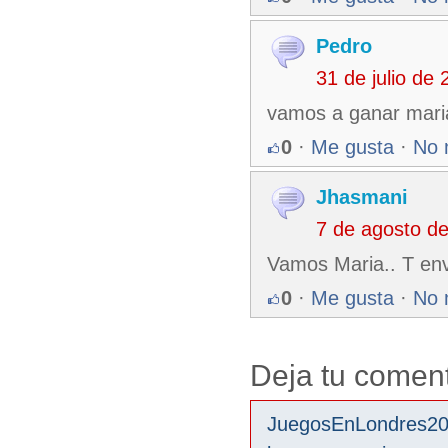
Pedro
31 de julio de
vamos a ganar mari
0
·
Me gusta
·
No 
Jhasmani
7 de agosto d
Vamos Maria.. T en
0
·
Me gusta
·
No 
Deja tu coment
JuegosEnLondres2012