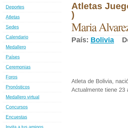
Atletas Jueg
Deportes
)
Atletas
Maria Alvare
Sedes
Calendario
País:
Bolivia
De
Medallero
Países
Ceremonias
Foros
Atleta de Bolivia, naci
Pronósticos
Actualmente tiene 23 
Medallero virtual
Concursos
Encuestas
Invita a tus amigos