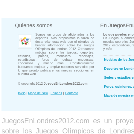
Quienes somos
En JuegosEn
Somos un grupo de aficionados a los
Lo que puedes enco
deportes. Nos propusimos la tarea de
En JuegosEnLondres
desarrollar esta web con el objetivo de
noticias sobre los J
brindar información sobre los Juegos
2012, estadísticas, r
Olímpicos de Londres 2012. Ofrecemos
y más...
noticias sobre los juegos, deportes,
estadios, países, medallero, reportajes,
estadísticas, foros de debate, encuestas,
Noticias de los Ju
concursos y mucho más... Constantemente
buscamos mejorar y ampliar nuestros servicios por
Deportes en Londr
lo que pronto publicaremos nuevas secciones en
nuestra web.
Sedes y estadios 
© copyright 2012
JuegosEnLondres2012.com
Foros, opiniones, 
Inicio
|
Mapa del sitio
|
Enlaces
|
Contacto
Mapa de nuestra 
JuegosEnLondres2012.com es un proyect
sobre los Juegos Olímpicos de Londres 