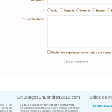
Tu correo:
:
Malo
Regular
Normal
Bueno
*
Tu comentario:
Recibir los siguientes comentarios por correo
En JuegosEnLondres2012.com
Sitios de i
dos a los
Lo que puedes encontrar en nuestra web
London2012.
 tarea de
En JuegosEnLondres2012.com podrás encontrar
bjetivo de
noticias sobre los Juegos Olímpicos de Londres