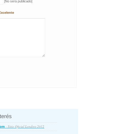
[No será publicado]
Excelente
nterés
- Sitio Oficial Londres 2012
com