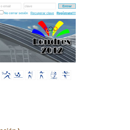
 o email
clave
No cerrar sesión
Recuperar clave
Regístrate!!!