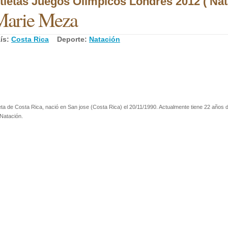
tletas Juegos Olímpicos Londres 2012 ( Nat
Marie Meza
ís:
Costa Rica
Deporte:
Natación
eta de Costa Rica, nació en San jose (Costa Rica) el 20/11/1990. Actualmente tiene 22 años d
Natación.