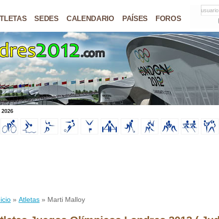
usuario
TLETAS
SEDES
CALENDARIO
PAÍSES
FOROS
 2026
icio
»
Atletas
» Marti Malloy