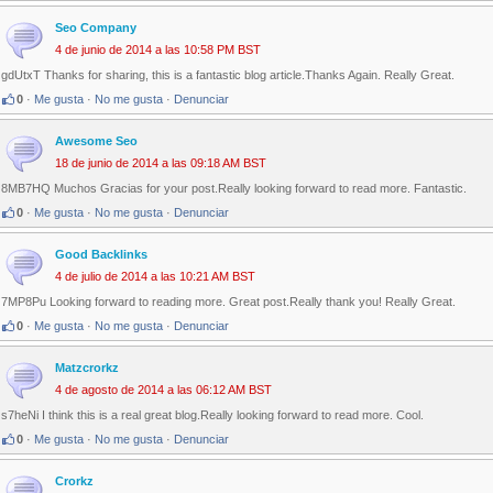
Seo Company
4 de junio de 2014 a las 10:58 PM BST
gdUtxT Thanks for sharing, this is a fantastic blog article.Thanks Again. Really Great.
0
·
Me gusta
·
No me gusta
·
Denunciar
Awesome Seo
18 de junio de 2014 a las 09:18 AM BST
8MB7HQ Muchos Gracias for your post.Really looking forward to read more. Fantastic.
0
·
Me gusta
·
No me gusta
·
Denunciar
Good Backlinks
4 de julio de 2014 a las 10:21 AM BST
7MP8Pu Looking forward to reading more. Great post.Really thank you! Really Great.
0
·
Me gusta
·
No me gusta
·
Denunciar
Matzcrorkz
4 de agosto de 2014 a las 06:12 AM BST
s7heNi I think this is a real great blog.Really looking forward to read more. Cool.
0
·
Me gusta
·
No me gusta
·
Denunciar
Crorkz