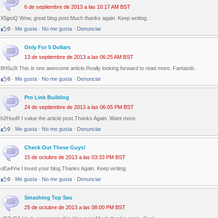
6 de septiembre de 2013 a las 10:17 AM BST
X5jpoQ Wow, great blog post.Much thanks again. Keep writing.
0
·
Me gusta
·
No me gusta
·
Denunciar
Only For 5 Dollars
13 de septiembre de 2013 a las 06:25 AM BST
8H5u3t This is one awesome article.Really looking forward to read more. Fantastic.
0
·
Me gusta
·
No me gusta
·
Denunciar
Pro Link Building
24 de septiembre de 2013 a las 06:05 PM BST
h2HuoR I value the article post.Thanks Again. Want more.
0
·
Me gusta
·
No me gusta
·
Denunciar
Check Out These Guys!
15 de octubre de 2013 a las 03:33 PM BST
oEa4Vw I loved your blog.Thanks Again. Keep writing.
0
·
Me gusta
·
No me gusta
·
Denunciar
Smashing Top Seo
25 de octubre de 2013 a las 08:00 PM BST