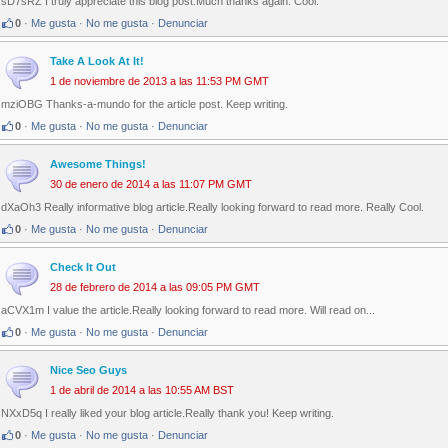
sD7sRZ I truly appreciate this blog post.Much thanks again. Cool.
0
·
Me gusta
·
No me gusta
·
Denunciar
Take A Look At It!
1 de noviembre de 2013 a las 11:53 PM GMT
mziOBG Thanks-a-mundo for the article post. Keep writing.
0
·
Me gusta
·
No me gusta
·
Denunciar
Awesome Things!
30 de enero de 2014 a las 11:07 PM GMT
dXaOh3 Really informative blog article.Really looking forward to read more. Really Cool.
0
·
Me gusta
·
No me gusta
·
Denunciar
Check It Out
28 de febrero de 2014 a las 09:05 PM GMT
aCVX1m I value the article.Really looking forward to read more. Will read on...
0
·
Me gusta
·
No me gusta
·
Denunciar
Nice Seo Guys
1 de abril de 2014 a las 10:55 AM BST
NXxD5q I really liked your blog article.Really thank you! Keep writing.
0
·
Me gusta
·
No me gusta
·
Denunciar