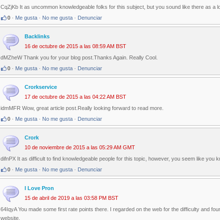
CqZjKb It as uncommon knowledgeable folks for this subject, but you sound like there as a 
0
·
Me gusta
·
No me gusta
·
Denunciar
Backlinks
16 de octubre de 2015 a las 08:59 AM BST
dMZheW Thank you for your blog post.Thanks Again. Really Cool.
0
·
Me gusta
·
No me gusta
·
Denunciar
Crorkservice
17 de octubre de 2015 a las 04:22 AM BST
idmMFR Wow, great article post.Really looking forward to read more.
0
·
Me gusta
·
No me gusta
·
Denunciar
Crork
10 de noviembre de 2015 a las 05:29 AM GMT
difnPX It as difficult to find knowledgeable people for this topic, however, you seem like yo
0
·
Me gusta
·
No me gusta
·
Denunciar
I Love Pron
15 de abril de 2019 a las 03:58 PM BST
64IqyA You made some first rate points there. I regarded on the web for the difficulty and fou
website.