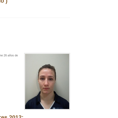
o )
ene 26 años de
res 2012: