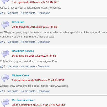
5 de agosto de 2014 a las 07:51 AM BST
UlADJp I loved your article.Thanks Again. Awesome.
0
·
Me gusta
·
No me gusta
·
Denunciar
Crork Seo
29 de mayo de 2015 a las 01:11 PM BST
oXZf1q great post, very informative. I wonder why the other specialists of this sector do not n
confident, you've a huge readers' base already!
0
·
Me gusta
·
No me gusta
·
Denunciar
Backlinks Service
30 de junio de 2015 a las 02:09 PM BST
2d0FuO Very good post.Much thanks again. Cool.
0
·
Me gusta
·
No me gusta
·
Denunciar
Michael Crork
2 de septiembre de 2015 a las 01:44 PM BST
Zpgqq4 wow, awesome blog post.Thanks Again. Awesome.
0
·
Me gusta
·
No me gusta
·
Denunciar
Crorkservice Fiver
28 de septiembre de 2015 a las 07:26 AM BST