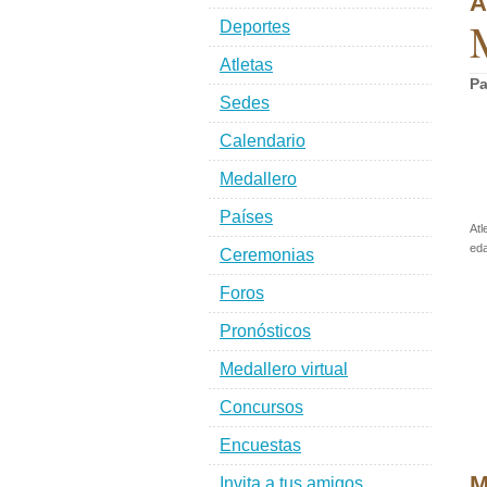
A
M
Deportes
Atletas
Pa
Sedes
Calendario
Medallero
Países
Atl
eda
Ceremonias
Foros
Pronósticos
Medallero virtual
Concursos
Encuestas
M
Invita a tus amigos