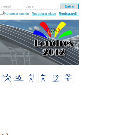
 o email
clave
No cerrar sesión
Recuperar clave
Regístrate!!!