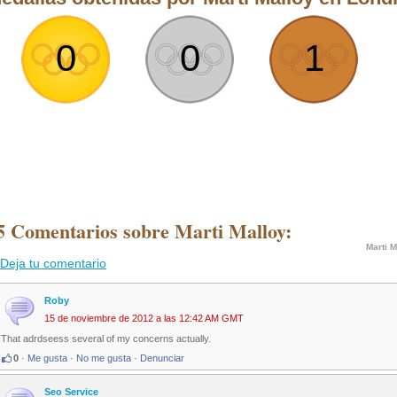
0
0
1
5 Comentarios sobre Marti Malloy:
Marti M
Deja tu comentario
Roby
15 de noviembre de 2012 a las 12:42 AM GMT
That adrdseess several of my concerns actually.
0
·
Me gusta
·
No me gusta
·
Denunciar
Seo Service