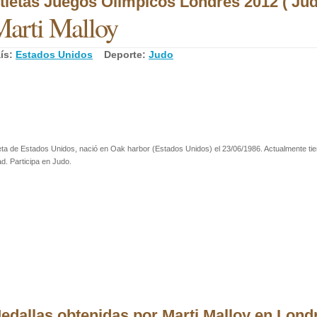
tletas Juegos Olímpicos Londres 2012 ( Jud
arti Malloy
ís:
Estados Unidos
Deporte:
Judo
eta de Estados Unidos, nació en Oak harbor (Estados Unidos) el 23/06/1986. Actualmente ti
d. Participa en Judo.
edallas obtenidas por Marti Malloy en Lond