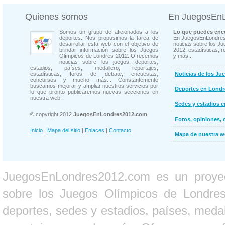
Quienes somos
En JuegosEn
Somos un grupo de aficionados a los
Lo que puedes enco
deportes. Nos propusimos la tarea de
En JuegosEnLondres
desarrollar esta web con el objetivo de
noticias sobre los J
brindar información sobre los Juegos
2012, estadísticas, r
Olímpicos de Londres 2012. Ofrecemos
y más...
noticias sobre los juegos, deportes,
estadios, países, medallero, reportajes,
estadísticas, foros de debate, encuestas,
Noticias de los Ju
concursos y mucho más... Constantemente
buscamos mejorar y ampliar nuestros servicios por
Deportes en Londr
lo que pronto publicaremos nuevas secciones en
nuestra web.
Sedes y estadios 
© copyright 2012
JuegosEnLondres2012.com
Foros, opiniones, 
Inicio
|
Mapa del sitio
|
Enlaces
|
Contacto
Mapa de nuestra 
JuegosEnLondres2012.com es un proyect
sobre los Juegos Olímpicos de Londres 
deportes, sedes y estadios, países, medall