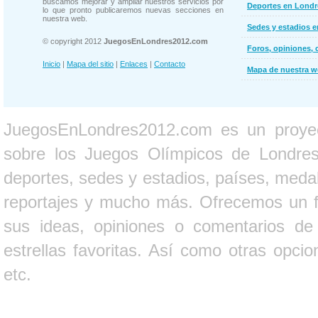
buscamos mejorar y ampliar nuestros servicios por
Deportes en Londr
lo que pronto publicaremos nuevas secciones en
nuestra web.
Sedes y estadios 
© copyright 2012
JuegosEnLondres2012.com
Foros, opiniones, 
Inicio
|
Mapa del sitio
|
Enlaces
|
Contacto
Mapa de nuestra 
JuegosEnLondres2012.com es un proyect
sobre los Juegos Olímpicos de Londres 
deportes, sedes y estadios, países, medall
reportajes y mucho más. Ofrecemos un fo
sus ideas, opiniones o comentarios d
estrellas favoritas. Así como otras opci
etc.