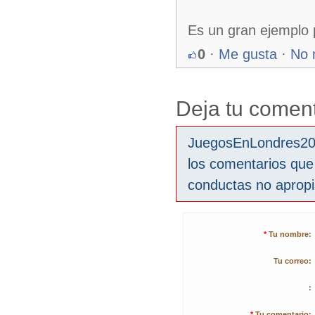
Es un gran ejemplo 
0
·
Me gusta
·
No 
Deja tu coment
JuegosEnLondres2012
los comentarios que
conductas no aprop
*
Tu nombre:
Tu correo:
:
*
Tu comentario: