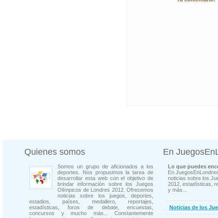
Quienes somos
En JuegosEn
Somos un grupo de aficionados a los
Lo que puedes enco
deportes. Nos propusimos la tarea de
En JuegosEnLondres
desarrollar esta web con el objetivo de
noticias sobre los J
brindar información sobre los Juegos
2012, estadísticas, r
Olímpicos de Londres 2012. Ofrecemos
y más...
noticias sobre los juegos, deportes,
estadios, países, medallero, reportajes,
estadísticas, foros de debate, encuestas,
Noticias de los Ju
concursos y mucho más... Constantemente