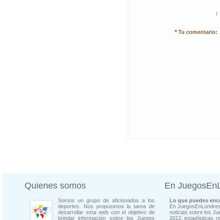
:
*
Tu comentario:
Quienes somos
En JuegosEn
Somos un grupo de aficionados a los
Lo que puedes enco
deportes. Nos propusimos la tarea de
En JuegosEnLondres
desarrollar esta web con el objetivo de
noticias sobre los J
brindar información sobre los Juegos
2012, estadísticas, r