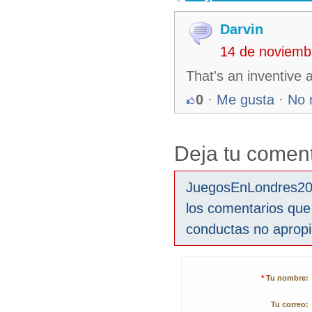
Darvin
14 de noviemb
That's an inventive 
0
·
Me gusta
·
No 
Deja tu coment
JuegosEnLondres2012
los comentarios que
conductas no aprop
*
Tu nombre:
Tu correo: