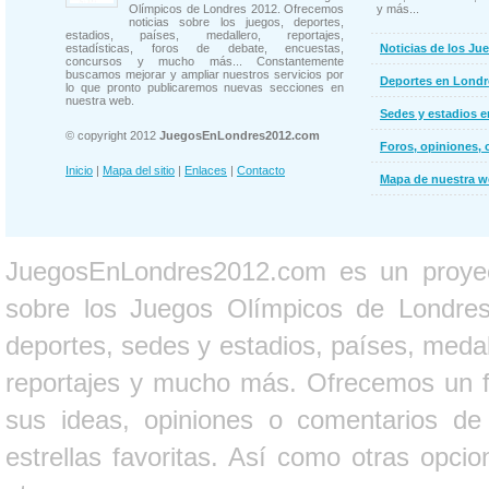
Olímpicos de Londres 2012. Ofrecemos
y más...
noticias sobre los juegos, deportes,
estadios, países, medallero, reportajes,
estadísticas, foros de debate, encuestas,
Noticias de los Ju
concursos y mucho más... Constantemente
buscamos mejorar y ampliar nuestros servicios por
Deportes en Londr
lo que pronto publicaremos nuevas secciones en
nuestra web.
Sedes y estadios 
© copyright 2012
JuegosEnLondres2012.com
Foros, opiniones, 
Inicio
|
Mapa del sitio
|
Enlaces
|
Contacto
Mapa de nuestra 
JuegosEnLondres2012.com es un proyect
sobre los Juegos Olímpicos de Londres 
deportes, sedes y estadios, países, medall
reportajes y mucho más. Ofrecemos un fo
sus ideas, opiniones o comentarios d
estrellas favoritas. Así como otras opci