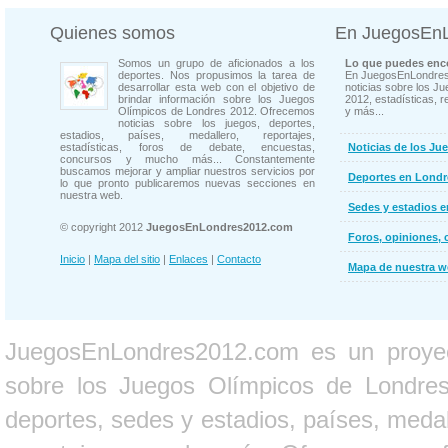
Quienes somos
En JuegosEn
Somos un grupo de aficionados a los
Lo que puedes enco
deportes. Nos propusimos la tarea de
En JuegosEnLondres
desarrollar esta web con el objetivo de
noticias sobre los J
brindar información sobre los Juegos
2012, estadísticas, r
Olímpicos de Londres 2012. Ofrecemos
y más...
noticias sobre los juegos, deportes,
estadios, países, medallero, reportajes,
estadísticas, foros de debate, encuestas,
Noticias de los Ju
concursos y mucho más... Constantemente
buscamos mejorar y ampliar nuestros servicios por
Deportes en Londr
lo que pronto publicaremos nuevas secciones en
nuestra web.
Sedes y estadios 
© copyright 2012
JuegosEnLondres2012.com
Foros, opiniones, 
Inicio
|
Mapa del sitio
|
Enlaces
|
Contacto
Mapa de nuestra 
JuegosEnLondres2012.com es un proyect
sobre los Juegos Olímpicos de Londres 
deportes, sedes y estadios, países, medall