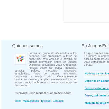
Quienes somos
En JuegosEn
Somos un grupo de aficionados a los
Lo que puedes enco
deportes. Nos propusimos la tarea de
En JuegosEnLondres
desarrollar esta web con el objetivo de
noticias sobre los J
brindar información sobre los Juegos
2012, estadísticas, r
Olímpicos de Londres 2012. Ofrecemos
y más...
noticias sobre los juegos, deportes,
estadios, países, medallero, reportajes,
estadísticas, foros de debate, encuestas,
Noticias de los Ju
concursos y mucho más... Constantemente
buscamos mejorar y ampliar nuestros servicios por
Deportes en Londr
lo que pronto publicaremos nuevas secciones en
nuestra web.
Sedes y estadios 
© copyright 2012
JuegosEnLondres2012.com
Foros, opiniones, 
Inicio
|
Mapa del sitio
|
Enlaces
|
Contacto
Mapa de nuestra 