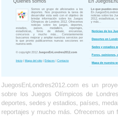
Quienes somos
En JuegosEn
Somos un grupo de aficionados a los
Lo que puedes enco
deportes. Nos propusimos la tarea de
En JuegosEnLondres
desarrollar esta web con el objetivo de
noticias sobre los J
brindar información sobre los Juegos
2012, estadísticas, r
Olímpicos de Londres 2012. Ofrecemos
y más...
noticias sobre los juegos, deportes,
estadios, países, medallero, reportajes,
estadísticas, foros de debate, encuestas,
Noticias de los Ju
concursos y mucho más... Constantemente
buscamos mejorar y ampliar nuestros servicios por
Deportes en Londr
lo que pronto publicaremos nuevas secciones en
nuestra web.
Sedes y estadios 
© copyright 2012
JuegosEnLondres2012.com
Foros, opiniones, 
Inicio
|
Mapa del sitio
|
Enlaces
|
Contacto
Mapa de nuestra 
JuegosEnLondres2012.com es un proyect
sobre los Juegos Olímpicos de Londres 
deportes, sedes y estadios, países, medall
reportajes y mucho más. Ofrecemos un fo