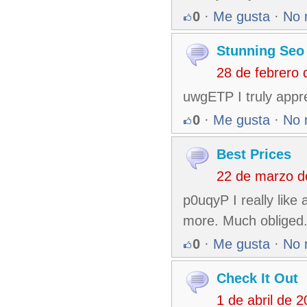
0
·
Me gusta
·
No 
Stunning Seo
28 de febrero
uwgETP I truly appre
0
·
Me gusta
·
No 
Best Prices
22 de marzo d
p0uqyP I really like
more. Much obliged
0
·
Me gusta
·
No 
Check It Out
1 de abril de 