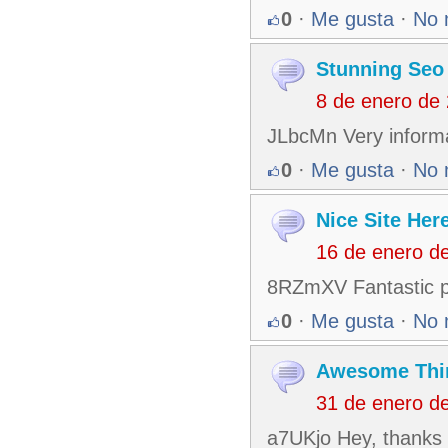
0
·
Me gusta
·
No 
Stunning Seo
8 de enero de
JLbcMn Very informa
0
·
Me gusta
·
No 
Nice Site Her
16 de enero d
8RZmXV Fantastic po
0
·
Me gusta
·
No 
Awesome Thi
31 de enero d
a7UKjo Hey, thanks 