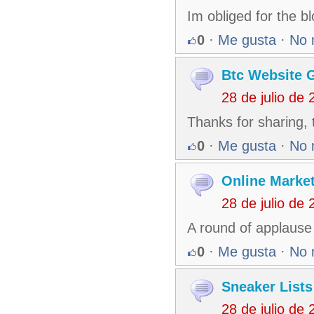
Im obliged for the b
0
·
Me gusta
·
No 
Btc Website 
28 de julio de
Thanks for sharing, t
0
·
Me gusta
·
No 
Online Marke
28 de julio de
A round of applause 
0
·
Me gusta
·
No 
Sneaker Lists
28 de julio de