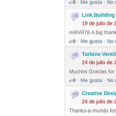
0
·
Me gusta
·
No 
Link Building
19 de julio de
mRVR78 A big thank 
0
·
Me gusta
·
No 
Turbine Venti
24 de julio de
Muchos Gracias for
0
·
Me gusta
·
No 
Creative Desi
24 de julio de
Thanks-a-mundo for 