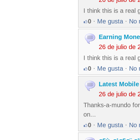
I think this is a rea
0
·
Me gusta
·
No 
Earning Mone
26 de julio de
I think this is a rea
0
·
Me gusta
·
No 
Latest Mobil
26 de julio de
Thanks-a-mundo for t
on...
0
·
Me gusta
·
No 