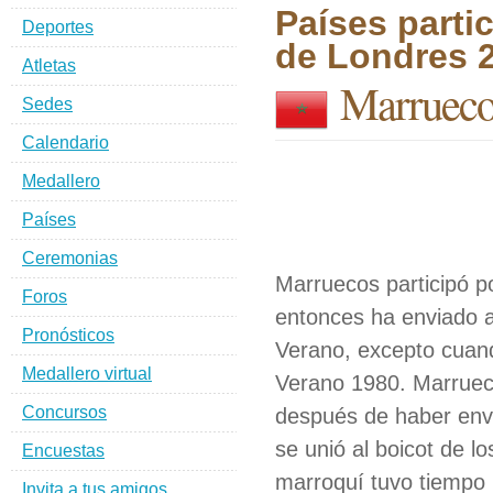
Países parti
Deportes
de Londres 
Atletas
Marrueco
Sedes
Calendario
Medallero
Países
Ceremonias
Marruecos participó p
Foros
entonces ha enviado a
Pronósticos
Verano, excepto cuand
Medallero virtual
Verano 1980. Marrueco
Concursos
después de haber envi
se unió al boicot de l
Encuestas
marroquí tuvo tiempo 
Invita a tus amigos