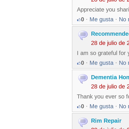
Appreciate you shar
0
·
Me gusta
·
No 
Recommended
28 de julio de
I am so grateful for
0
·
Me gusta
·
No 
Dementia Ho
28 de julio de
Thank you ever so f
0
·
Me gusta
·
No 
Rim Repair