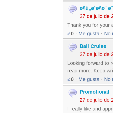
ø§ù„ø¹ø§ø¨ ø
27 de julio de
Thank you for your a
0
·
Me gusta
·
No 
Bali Cruise
27 de julio de
Looking forward to r
read more. Keep wri
0
·
Me gusta
·
No 
Promotional
27 de julio de
I really like and ap