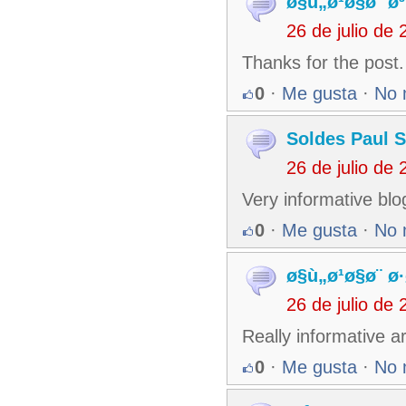
ø§ù„ø¹ø§ø¨ ø
26 de julio de
Thanks for the post.
0
·
Me gusta
·
No 
Soldes Paul 
26 de julio de
Very informative blo
0
·
Me gusta
·
No 
ø§ù„ø¹ø§ø¨ ø
26 de julio de
Really informative ar
0
·
Me gusta
·
No 