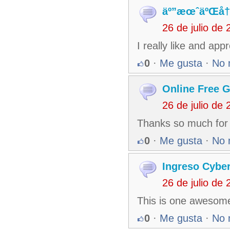
äº”æœˆäºŒå†
26 de julio de
I really like and ap
0
·
Me gusta
·
No 
Online Free 
26 de julio de
Thanks so much for t
0
·
Me gusta
·
No 
Ingreso Cybe
26 de julio de
This is one awesom
0
·
Me gusta
·
No 