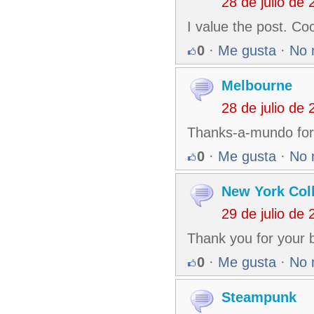
28 de julio de
I value the post. Coo
0
·
Me gusta
·
No 
Melbourne
28 de julio de
Thanks-a-mundo for t
0
·
Me gusta
·
No 
New York Col
29 de julio de
Thank you for your b
0
·
Me gusta
·
No 
Steampunk