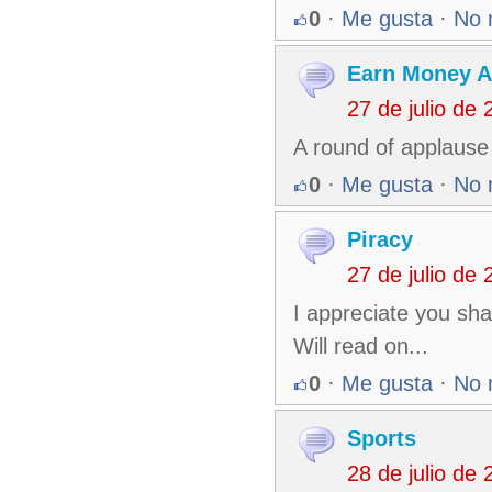
0
·
Me gusta
·
No 
Earn Money A
27 de julio de
A round of applause 
0
·
Me gusta
·
No 
Piracy
27 de julio de
I appreciate you sha
Will read on...
0
·
Me gusta
·
No 
Sports
28 de julio de