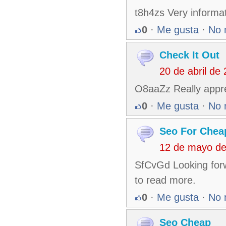
t8h4zs Very informat
0
·
Me gusta
·
No 
Check It Out
20 de abril de
O8aaZz Really apprec
0
·
Me gusta
·
No 
Seo For Chea
12 de mayo de
SfCvGd Looking forw
to read more.
0
·
Me gusta
·
No 
Seo Cheap