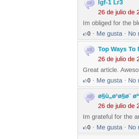
Igf-1 Lr3
26 de julio de
Im obliged for the b
0
·
Me gusta
·
No 
Top Ways To 
26 de julio de
Great article. Awes
0
·
Me gusta
·
No 
ø§ù„ø¹ø§ø¨ ø
26 de julio de
Im grateful for the ar
0
·
Me gusta
·
No 