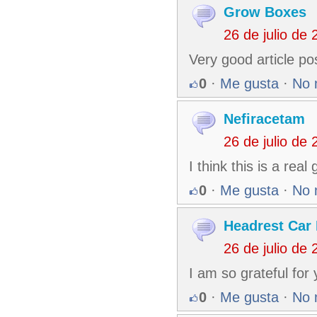
Grow Boxes
26 de julio de
Very good article po
0
·
Me gusta
·
No 
Nefiracetam
26 de julio de
I think this is a rea
0
·
Me gusta
·
No 
Headrest Car
26 de julio de
I am so grateful for
0
·
Me gusta
·
No 