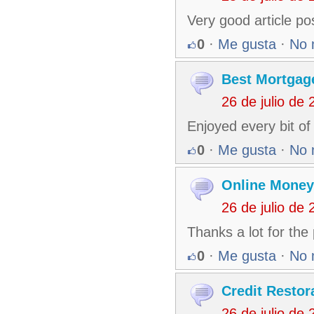
Very good article po
0
·
Me gusta
·
No 
Best Mortgag
26 de julio de
Enjoyed every bit of
0
·
Me gusta
·
No 
Online Money
26 de julio de
Thanks a lot for the
0
·
Me gusta
·
No 
Credit Restor
26 de julio de