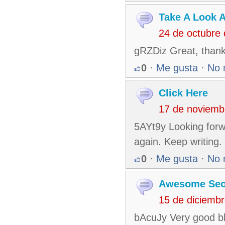
Take A Look At
24 de octubre
gRZDiz Great, thanks
0
·
Me gusta
·
No 
Click Here
17 de noviemb
5AYt9y Looking forw
again. Keep writing.
0
·
Me gusta
·
No 
Awesome Seo
15 de diciemb
bAcuJy Very good bl