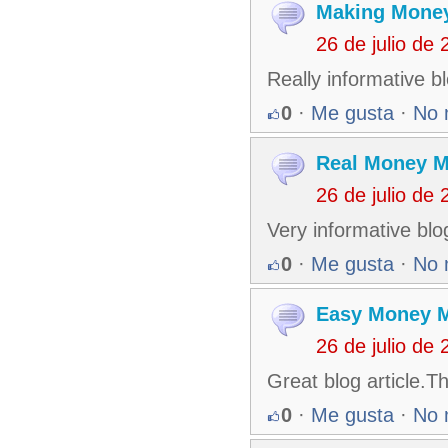
Making Money
26 de julio de
Really informative 
0
·
Me gusta
·
No 
Real Money M
26 de julio de
Very informative bl
0
·
Me gusta
·
No 
Easy Money M
26 de julio de
Great blog article.T
0
·
Me gusta
·
No 