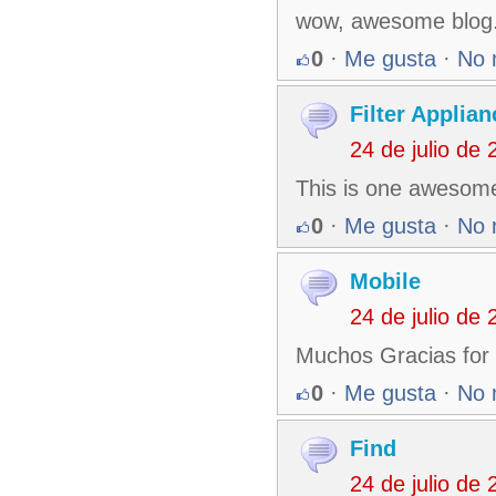
wow, awesome blog.R
0
·
Me gusta
·
No 
Filter Applian
24 de julio de
This is one awesome
0
·
Me gusta
·
No 
Mobile
24 de julio de
Muchos Gracias for 
0
·
Me gusta
·
No 
Find
24 de julio de