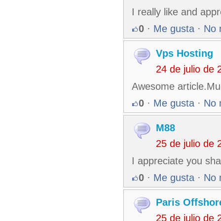
I really like and ap
0
·
Me gusta
·
No 
Vps Hosting
24 de julio de
Awesome article.Mu
0
·
Me gusta
·
No 
M88
25 de julio de
I appreciate you shar
0
·
Me gusta
·
No 
Paris Offshor
25 de julio de