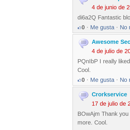
4 de junio de 
di6a2Q Fantastic blo
0
·
Me gusta
·
No 
Awesome Se
4 de julio de 
PQnIbP I really like
Cool.
0
·
Me gusta
·
No 
Crorkservice
17 de julio de
BOwAjm Thank you ev
more. Cool.