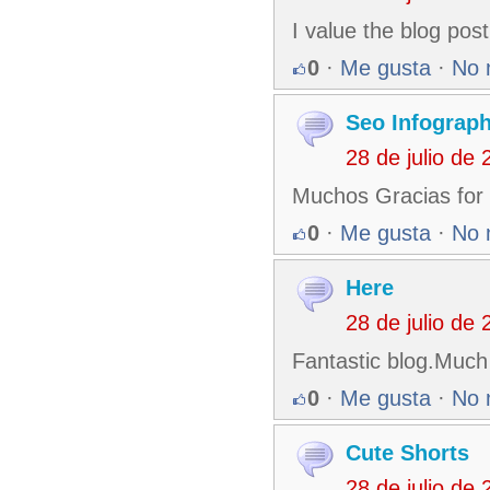
I value the blog post
0
·
Me gusta
·
No 
Seo Infograph
28 de julio de
Muchos Gracias for y
0
·
Me gusta
·
No 
Here
28 de julio de
Fantastic blog.Much
0
·
Me gusta
·
No 
Cute Shorts
28 de julio de