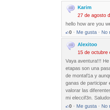
Karim
27 de agosto 
hello how are you w
0
·
Me gusta
·
No 
Alexitoo
15 de octubre
Vaya aventura!!! He 
etapas son una pasa
de montaf1a y aunq
ganas de participar
valorar las diferen
mi eleccif3n. Salud
0
·
Me gusta
·
No 