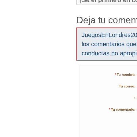
¡Sé el primero en 
Deja tu coment
JuegosEnLondres2012
los comentarios que
conductas no aprop
*
Tu nombre:
Tu correo:
:
*
Tu comentario: