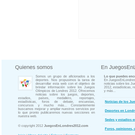
Quienes somos
En JuegosEn
Somos un grupo de aficionados a los
Lo que puedes enco
deportes. Nos propusimos la tarea de
En JuegosEnLondres
desarrollar esta web con el objetivo de
noticias sobre los J
brindar información sobre los Juegos
2012, estadísticas, r
Olímpicos de Londres 2012. Ofrecemos
y más...
noticias sobre los juegos, deportes,
estadios, países, medallero, reportajes,
estadísticas, foros de debate, encuestas,
Noticias de los Ju
concursos y mucho más... Constantemente
buscamos mejorar y ampliar nuestros servicios por
Deportes en Londr
lo que pronto publicaremos nuevas secciones en
nuestra web.
Sedes y estadios 
© copyright 2012
JuegosEnLondres2012.com
Foros, opiniones, 