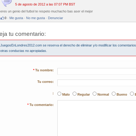
5 de agosto de 2012 a las 07:07 PM BST
eres un genio del futbol te respeto muchacho bas aser el mejor
0
·
Me gusta
·
No me gusta
·
Denunciar
eja tu comentario:
JuegosEnLondres2012.com se reserva el derecho de eliminar y/o modificar los comentario
otras conductas no apropiadas.
*
Tu nombre:
Tu correo:
:
Malo
Regular
Normal
Bueno
*
Tu comentario: