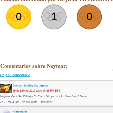
0
1
0
 Comentarios sobre Neymar:
Deja tu comentario
Davison Muñoz Cartagena
29 de julio de 2012 a las 06:28 PM BST
Neymar Vas A Ser El Mejor En Estos Olimpicos Y Lo Mejor Van A Ganar
0
·
Me gusta
·
No me gusta
·
Denunciar
Klinsmann