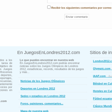
Recibir los siguientes comentarios por correo
En JuegosEnLondres2012.com
Sitios de i
dos a los
Lo que puedes encontrar en nuestra web
London2012.
 tarea de
En JuegosEnLondres2012.com podrás encontrar
bjetivo de
noticias sobre los Juegos Olímpicos de Londres
-
Olympic.com
os Juegos
2012, estadísticas, records, resultados de los juegos
Ofrecemos
y más...
deportes,
- Aso
IAAF.com
ortajes,
cuestas,
Noticias de los Juegos Olímpicos
Béisbol en Cu
ntemente
vicios por
Deportes en Londres 2012
ciones en
Hoteles en Cu
Sedes y estadios en Londres 2012
Fútbol ecuato
2.com
Foros, opiniones, comentarios...
Clásico Mundi
Mapa de nuestra web