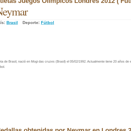
tletas Juegos Olímpicos Londres 2012 ( Fútb
Neymar
ís:
Brasil
Deporte:
Fútbol
eta de Brasil, nació en Mogi das cruzes (Brasil) el 05/02/1992. Actualmente tiene 20 años de 
bol.
edallas obtenidas por Neymar en Londres 