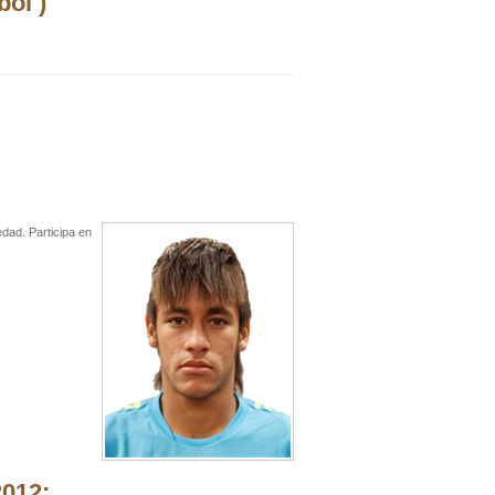
ol )
edad. Participa en
2012: