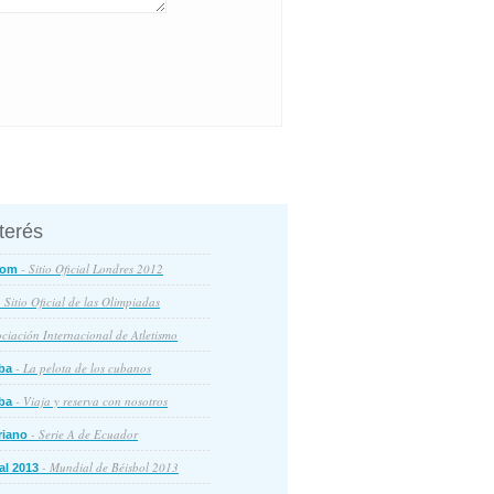
nterés
- Sitio Oficial Londres 2012
com
 Sitio Oficial de las Olimpiadas
ciación Internacional de Atletismo
- La pelota de los cubanos
ba
- Viaja y reserva con nosotros
ba
- Serie A de Ecuador
riano
- Mundial de Béisbol 2013
al 2013