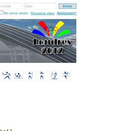
 o email
clave
No cerrar sesión
Recuperar clave
Regístrate!!!