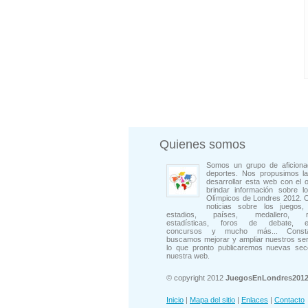
Quienes somos
Somos un grupo de aficiona
deportes. Nos propusimos la
desarrollar esta web con el o
brindar información sobre l
Olímpicos de Londres 2012. 
noticias sobre los juegos, 
estadios, países, medallero, rep
estadísticas, foros de debate, en
concursos y mucho más... Consta
buscamos mejorar y ampliar nuestros ser
lo que pronto publicaremos nuevas sec
nuestra web.
© copyright 2012
JuegosEnLondres201
Inicio
|
Mapa del sitio
|
Enlaces
|
Contacto