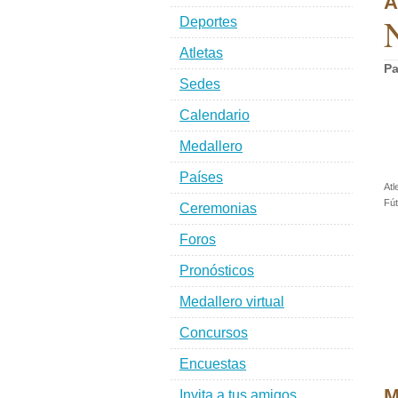
A
Deportes
Atletas
Pa
Sedes
Calendario
Medallero
Países
Atl
Fút
Ceremonias
Foros
Pronósticos
Medallero virtual
Concursos
Encuestas
M
Invita a tus amigos