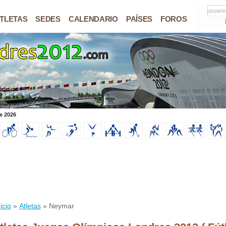
usuario
TLETAS
SEDES
CALENDARIO
PAÍSES
FOROS
e 2026
icio
»
Atletas
» Neymar