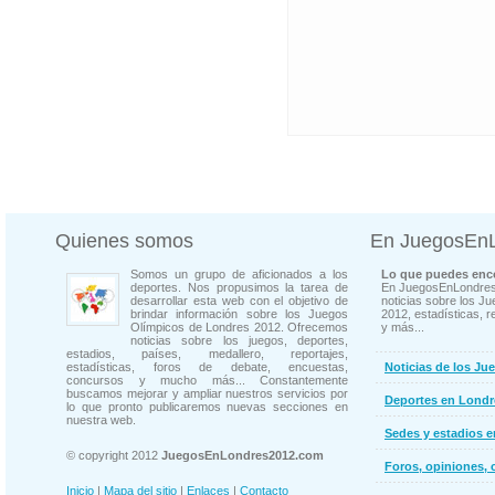
Quienes somos
En JuegosEn
Somos un grupo de aficionados a los
Lo que puedes enco
deportes. Nos propusimos la tarea de
En JuegosEnLondres
desarrollar esta web con el objetivo de
noticias sobre los J
brindar información sobre los Juegos
2012, estadísticas, r
Olímpicos de Londres 2012. Ofrecemos
y más...
noticias sobre los juegos, deportes,
estadios, países, medallero, reportajes,
estadísticas, foros de debate, encuestas,
Noticias de los Ju
concursos y mucho más... Constantemente
buscamos mejorar y ampliar nuestros servicios por
Deportes en Londr
lo que pronto publicaremos nuevas secciones en
nuestra web.
Sedes y estadios 
© copyright 2012
JuegosEnLondres2012.com
Foros, opiniones, 
Inicio
|
Mapa del sitio
|
Enlaces
|
Contacto