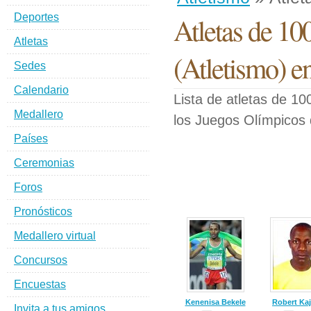
Deportes
Atletas de 10
Atletas
(Atletismo) e
Sedes
Calendario
Lista de atletas de 1
Medallero
los Juegos Olímpicos
Países
Ceremonias
Foros
Pronósticos
Medallero virtual
Concursos
Encuestas
Kenenisa Bekele
Robert Ka
Invita a tus amigos