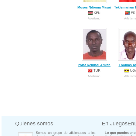
Moses Ndiema Masai
Teklemariam 
KEN
ER
Atletismo
Atletism
Polat Kemboi Arikan
Thomas A
TUR
UG
Atletismo
Atletism
Quienes somos
En JuegosEn
Somos un grupo de aficionados a los
Lo que puedes enco