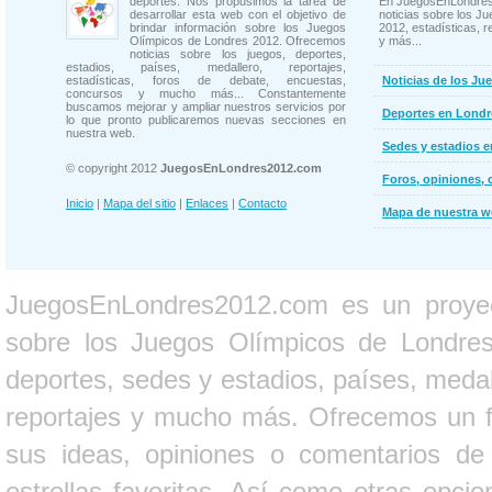
deportes. Nos propusimos la tarea de
En JuegosEnLondres
desarrollar esta web con el objetivo de
noticias sobre los J
brindar información sobre los Juegos
2012, estadísticas, r
Olímpicos de Londres 2012. Ofrecemos
y más...
noticias sobre los juegos, deportes,
estadios, países, medallero, reportajes,
estadísticas, foros de debate, encuestas,
Noticias de los Ju
concursos y mucho más... Constantemente
buscamos mejorar y ampliar nuestros servicios por
Deportes en Londr
lo que pronto publicaremos nuevas secciones en
nuestra web.
Sedes y estadios 
© copyright 2012
JuegosEnLondres2012.com
Foros, opiniones, 
Inicio
|
Mapa del sitio
|
Enlaces
|
Contacto
Mapa de nuestra 
JuegosEnLondres2012.com es un proyect
sobre los Juegos Olímpicos de Londres 
deportes, sedes y estadios, países, medall
reportajes y mucho más. Ofrecemos un fo
sus ideas, opiniones o comentarios d
estrellas favoritas. Así como otras opci