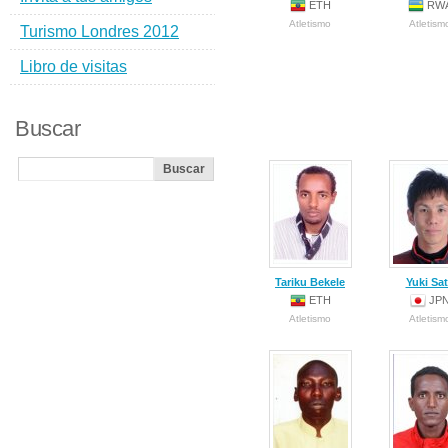
ETH
RW
Atletismo
Atletism
Turismo Londres 2012
Libro de visitas
Buscar
Tariku Bekele
Yuki Sa
ETH
JP
Atletismo
Atletism