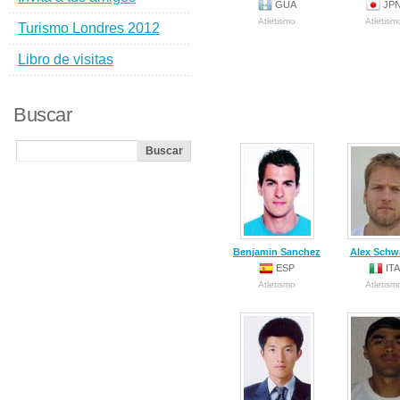
GUA
JP
Atletismo
Atletism
Turismo Londres 2012
Libro de visitas
Buscar
Benjamin Sanchez
Alex Schw
ESP
ITA
Atletismo
Atletism