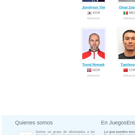
Junghyun Yim
Omar Zep
KOR
ME
Atletismo
Atletism
Trond Nymark
Tianfeng
NOR
CH
Atletismo
Atletism
Quienes somos
En JuegosEn
Somos un grupo de aficionados a los
Lo que puedes enco