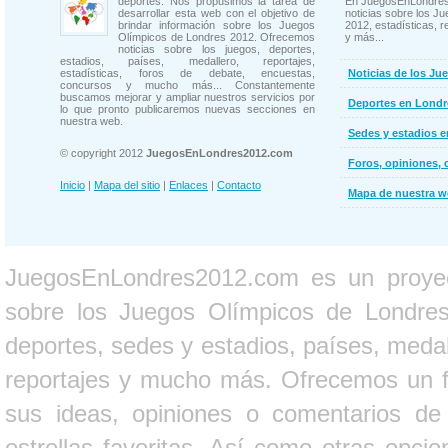
deportes. Nos propusimos la tarea de
En JuegosEnLondres
desarrollar esta web con el objetivo de
noticias sobre los J
brindar información sobre los Juegos
2012, estadísticas, r
Olímpicos de Londres 2012. Ofrecemos
y más...
noticias sobre los juegos, deportes,
estadios, países, medallero, reportajes,
estadísticas, foros de debate, encuestas,
Noticias de los Ju
concursos y mucho más... Constantemente
buscamos mejorar y ampliar nuestros servicios por
Deportes en Londr
lo que pronto publicaremos nuevas secciones en
nuestra web.
Sedes y estadios 
© copyright 2012
JuegosEnLondres2012.com
Foros, opiniones, 
Inicio
|
Mapa del sitio
|
Enlaces
|
Contacto
Mapa de nuestra 
JuegosEnLondres2012.com es un proyect
sobre los Juegos Olímpicos de Londres 
deportes, sedes y estadios, países, medall
reportajes y mucho más. Ofrecemos un fo
sus ideas, opiniones o comentarios d
estrellas favoritas. Así como otras opci