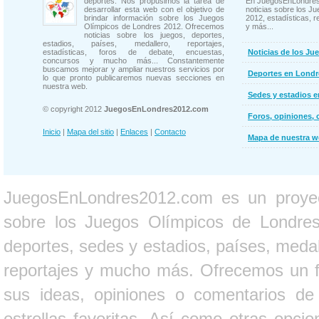
deportes. Nos propusimos la tarea de
En JuegosEnLondres
desarrollar esta web con el objetivo de
noticias sobre los J
brindar información sobre los Juegos
2012, estadísticas, r
Olímpicos de Londres 2012. Ofrecemos
y más...
noticias sobre los juegos, deportes,
estadios, países, medallero, reportajes,
estadísticas, foros de debate, encuestas,
Noticias de los Ju
concursos y mucho más... Constantemente
buscamos mejorar y ampliar nuestros servicios por
Deportes en Londr
lo que pronto publicaremos nuevas secciones en
nuestra web.
Sedes y estadios 
© copyright 2012
JuegosEnLondres2012.com
Foros, opiniones, 
Inicio
|
Mapa del sitio
|
Enlaces
|
Contacto
Mapa de nuestra 
JuegosEnLondres2012.com es un proyect
sobre los Juegos Olímpicos de Londres 
deportes, sedes y estadios, países, medall
reportajes y mucho más. Ofrecemos un fo
sus ideas, opiniones o comentarios d
estrellas favoritas. Así como otras opci