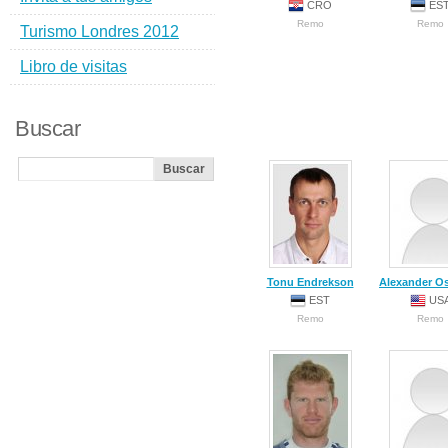
CRO
ES
Remo
Remo
Turismo Londres 2012
Libro de visitas
Buscar
Tonu Endrekson
Alexander O
EST
US
Remo
Remo