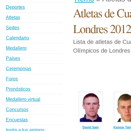
Deportes
Atletas de Cu
Atletas
Londres 2012
Sedes
Calendario
Lista de atletas de C
Medallero
Olímpicos de Londres
Países
Ceremonias
Foros
Pronósticos
Medallero virtual
Concursos
Encuestas
David Sain
Kaspar Ta
Invita a tus amigos