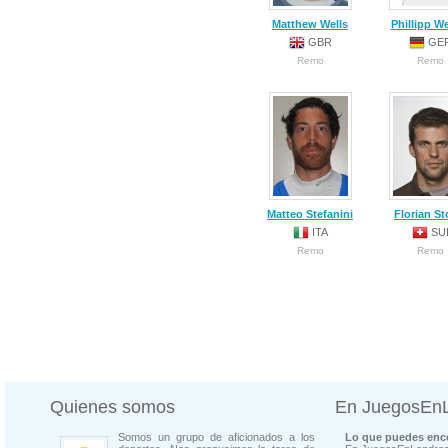
Matthew Wells
Phillipp W
GBR
GE
Remo
Remo
Matteo Stefanini
Florian St
ITA
SU
Remo
Remo
Quienes somos
En JuegosEn
Somos un grupo de aficionados a los
Lo que puedes enco