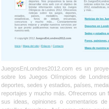
deportes. Nos propusimos la tarea de
En JuegosEnLondres
desarrollar esta web con el objetivo de
noticias sobre los J
brindar información sobre los Juegos
2012, estadísticas, r
Olímpicos de Londres 2012. Ofrecemos
y más...
noticias sobre los juegos, deportes,
estadios, países, medallero, reportajes,
estadísticas, foros de debate, encuestas,
Noticias de los Ju
concursos y mucho más... Constantemente
buscamos mejorar y ampliar nuestros servicios por
Deportes en Londr
lo que pronto publicaremos nuevas secciones en
nuestra web.
Sedes y estadios 
© copyright 2012
JuegosEnLondres2012.com
Foros, opiniones, 
Inicio
|
Mapa del sitio
|
Enlaces
|
Contacto
Mapa de nuestra 
JuegosEnLondres2012.com es un proyect
sobre los Juegos Olímpicos de Londres 
deportes, sedes y estadios, países, medall
reportajes y mucho más. Ofrecemos un fo
sus ideas, opiniones o comentarios d