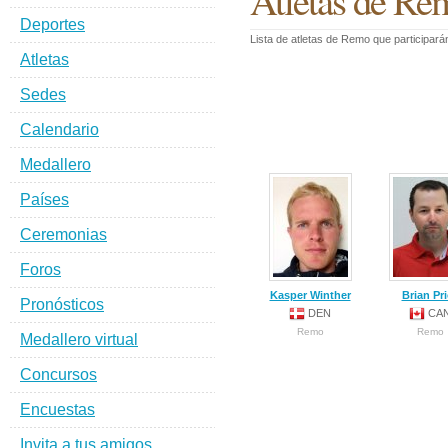
Atletas de Re
Deportes
Lista de atletas de Remo que participar
Atletas
Sedes
Calendario
Medallero
Países
Ceremonias
Foros
Kasper Winther
Brian Pr
Pronósticos
DEN
CA
Remo
Remo
Medallero virtual
Concursos
Encuestas
Invita a tus amigos