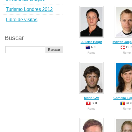
Turismo Londres 2012
Libro de visitas
Buscar
Juliette Haigh
Morten Jorg
NZL
DE
Remo
Remo
Mario Gyr
Camelia Lu
SUI
RO
Remo
Remo