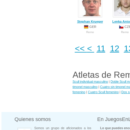
Stephan Krueger
Lenka Ant
GER
CZ
Remo
Remo
<<
<
11
12
1
Atletas de Re
Scull individual masculino
|
Doble Scull m
timonel masculino
|
Cuatro sin timonel m
femenino
|
Cuatro Scull femenino
|
Dos s
Quienes somos
En JuegosEn
Somos un grupo de aficionados a los
Lo que puedes enco