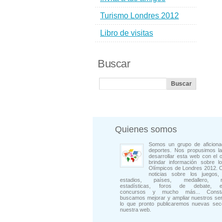
Turismo Londres 2012
Libro de visitas
Buscar
Quienes somos
Somos un grupo de aficiona
deportes. Nos propusimos la
desarrollar esta web con el o
brindar información sobre l
Olímpicos de Londres 2012. 
noticias sobre los juegos, 
estadios, países, medallero, rep
estadísticas, foros de debate, en
concursos y mucho más... Consta
buscamos mejorar y ampliar nuestros ser
lo que pronto publicaremos nuevas sec
nuestra web.