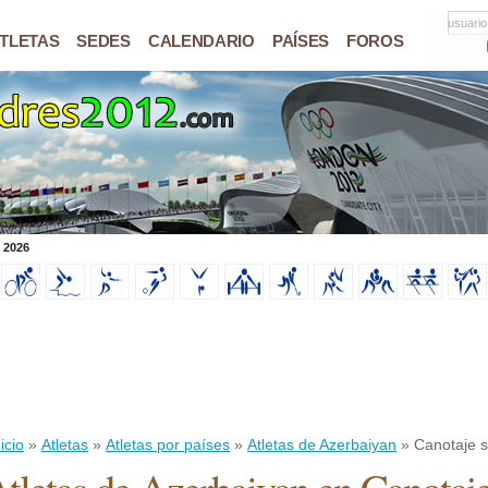
usuario
TLETAS
SEDES
CALENDARIO
PAÍSES
FOROS
 2026
icio
»
Atletas
»
Atletas por países
»
Atletas de Azerbaiyan
» Canotaje s