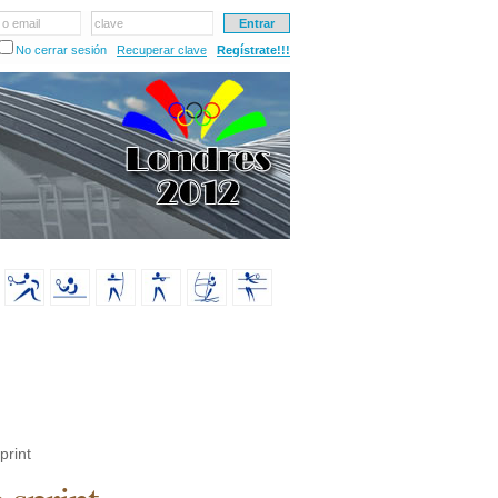
 o email
clave
No cerrar sesión
Recuperar clave
Regístrate!!!
print