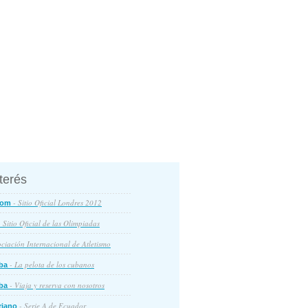
nterés
- Sitio Oficial Londres 2012
com
 Sitio Oficial de las Olimpiadas
ciación Internacional de Atletismo
- La pelota de los cubanos
ba
- Viaja y reserva con nosotros
ba
- Serie A de Ecuador
riano