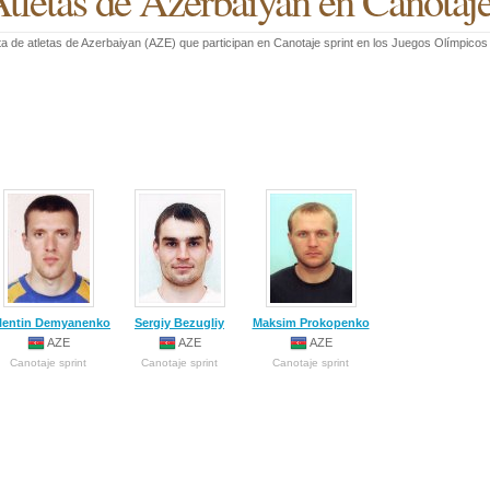
tletas de Azerbaiyan en Canotaje
ta de atletas de Azerbaiyan (AZE) que participan en Canotaje sprint en los Juegos Olímpico
lentin Demyanenko
Sergiy Bezugliy
Maksim Prokopenko
AZE
AZE
AZE
Canotaje sprint
Canotaje sprint
Canotaje sprint