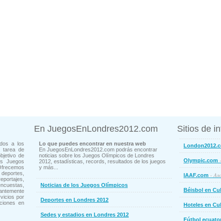
En JuegosEnLondres2012.com
Sitios de i
dos a los
Lo que puedes encontrar en nuestra web
London2012.
 tarea de
En JuegosEnLondres2012.com podrás encontrar
bjetivo de
noticias sobre los Juegos Olímpicos de Londres
-
Olympic.com
os Juegos
2012, estadísticas, records, resultados de los juegos
Ofrecemos
y más...
deportes,
- Aso
IAAF.com
ortajes,
cuestas,
Noticias de los Juegos Olímpicos
Béisbol en Cu
ntemente
vicios por
Deportes en Londres 2012
ciones en
Hoteles en Cu
Sedes y estadios en Londres 2012
Fútbol ecuato