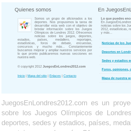
Quienes somos
En JuegosEn
Somos un grupo de aficionados a los
Lo que puedes enco
deportes. Nos propusimos la tarea de
En JuegosEnLondres
desarrollar esta web con el objetivo de
noticias sobre los J
brindar información sobre los Juegos
2012, estadísticas, r
Olímpicos de Londres 2012. Ofrecemos
y más...
noticias sobre los juegos, deportes,
estadios, países, medallero, reportajes,
estadísticas, foros de debate, encuestas,
Noticias de los Ju
concursos y mucho más... Constantemente
buscamos mejorar y ampliar nuestros servicios por
Deportes en Londr
lo que pronto publicaremos nuevas secciones en
nuestra web.
Sedes y estadios 
© copyright 2012
JuegosEnLondres2012.com
Foros, opiniones, 
Inicio
|
Mapa del sitio
|
Enlaces
|
Contacto
Mapa de nuestra 
JuegosEnLondres2012.com es un proyect
sobre los Juegos Olímpicos de Londres 
deportes, sedes y estadios, países, medall