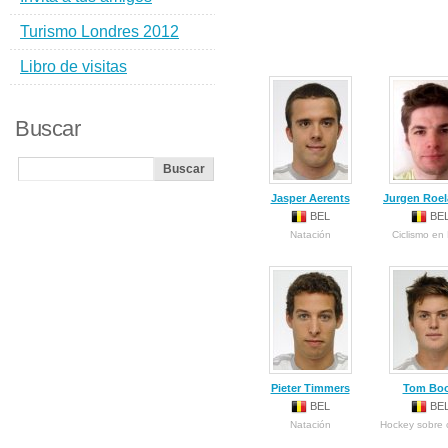
Turismo Londres 2012
Libro de visitas
Buscar
Jasper Aerents
Jurgen Roel
BEL
BE
Natación
Ciclismo en
Pieter Timmers
Tom Bo
BEL
BE
Natación
Hockey sobre