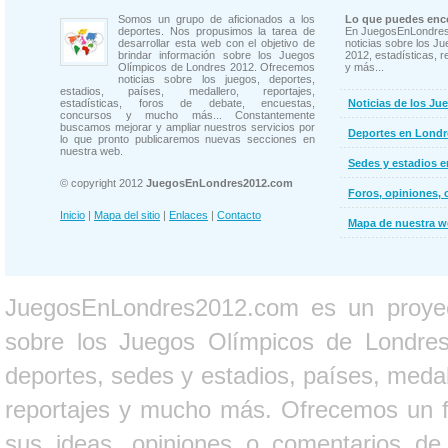
Somos un grupo de aficionados a los
Lo que puedes enco
deportes. Nos propusimos la tarea de
En JuegosEnLondres
desarrollar esta web con el objetivo de
noticias sobre los J
brindar información sobre los Juegos
2012, estadísticas, r
Olímpicos de Londres 2012. Ofrecemos
y más...
noticias sobre los juegos, deportes,
estadios, países, medallero, reportajes,
estadísticas, foros de debate, encuestas,
Noticias de los Ju
concursos y mucho más... Constantemente
buscamos mejorar y ampliar nuestros servicios por
Deportes en Londr
lo que pronto publicaremos nuevas secciones en
nuestra web.
Sedes y estadios 
© copyright 2012
JuegosEnLondres2012.com
Foros, opiniones, 
Inicio
|
Mapa del sitio
|
Enlaces
|
Contacto
Mapa de nuestra 
JuegosEnLondres2012.com es un proyect
sobre los Juegos Olímpicos de Londres 
deportes, sedes y estadios, países, medall
reportajes y mucho más. Ofrecemos un fo
sus ideas, opiniones o comentarios d