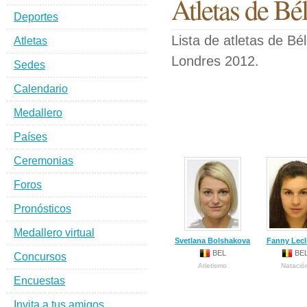
Atletas de Bé
Deportes
Lista de atletas de Bé
Atletas
Londres 2012.
Sedes
Calendario
Medallero
Países
Ceremonias
Foros
Pronósticos
Medallero virtual
Svetlana Bolshakova
Fanny Lecl
BEL
BE
Concursos
Atletismo
Natació
Encuestas
Invita a tus amigos