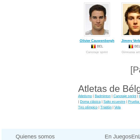
Olivier Cauwenbergh
Jimmy Ver
BEL
BE
Canotaje sprint
Gimnasia art
[P
Atletas de Bél
Atletismo
|
Badminton
|
Canotaje sprint
|
|
Doma clásica
|
Salto ecuestre
|
Prueba
Tiro olímpico
|
Triatlón
|
Vela
Quienes somos
En JuegosEn