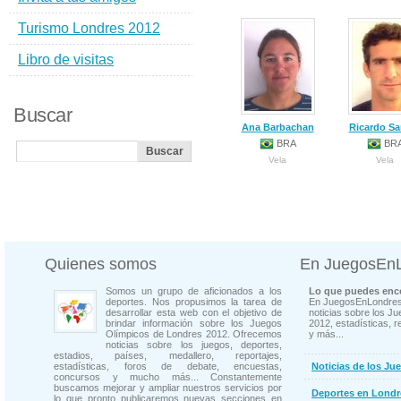
Turismo Londres 2012
Libro de visitas
Buscar
Ana Barbachan
Ricardo Sa
BRA
BR
Vela
Vela
Quienes somos
En JuegosEn
Somos un grupo de aficionados a los
Lo que puedes enco
deportes. Nos propusimos la tarea de
En JuegosEnLondres
desarrollar esta web con el objetivo de
noticias sobre los J
brindar información sobre los Juegos
2012, estadísticas, r
Olímpicos de Londres 2012. Ofrecemos
y más...
noticias sobre los juegos, deportes,
estadios, países, medallero, reportajes,
estadísticas, foros de debate, encuestas,
Noticias de los Ju
concursos y mucho más... Constantemente
buscamos mejorar y ampliar nuestros servicios por
Deportes en Londr
lo que pronto publicaremos nuevas secciones en