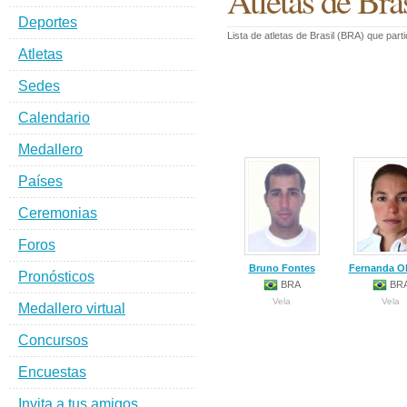
Atletas de Bra
Deportes
Lista de atletas de Brasil (BRA) que par
Atletas
Sedes
Calendario
Medallero
Países
Ceremonias
Foros
Bruno Fontes
Fernanda Ol
Pronósticos
BRA
BR
Vela
Vela
Medallero virtual
Concursos
Encuestas
Invita a tus amigos